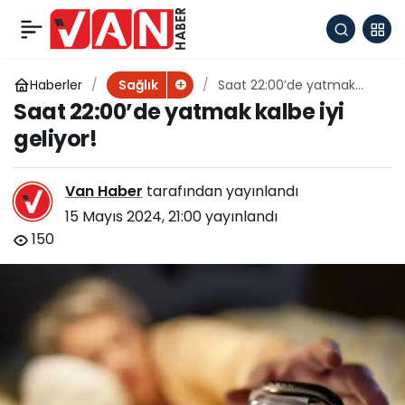
Kalbin kendi mucizesi
+
-
0
Paylaş
‘Mitral Kapak’
Haberler
Saat 22:00’de yatmak
Sağlık
kalbe iyi geliyor!
Saat 22:00’de yatmak kalbe iyi
geliyor!
Van Haber
tarafından yayınlandı
15 Mayıs 2024, 21:00
yayınlandı
150