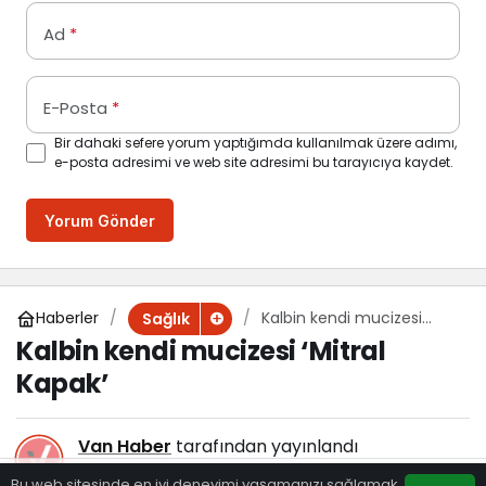
Ad
*
E-Posta
*
Bir dahaki sefere yorum yaptığımda kullanılmak üzere adımı,
e-posta adresimi ve web site adresimi bu tarayıcıya kaydet.
Yorum Gönder
Haberler
Kalbin kendi mucizesi
Sağlık
‘Mitral Kapak’
Kalbin kendi mucizesi ‘Mitral
Kapak’
Van Haber
tarafından yayınlandı
6 Mayıs 2024, 11:11
yayınlandı
Bu web sitesinde en iyi deneyimi yaşamanızı sağlamak