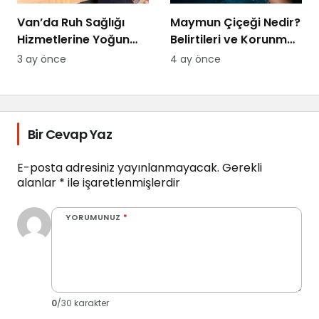
Van’da Ruh Sağlığı
Maymun Çiçeği Nedir?
Hizmetlerine Yoğun
Belirtileri ve Korunma
Talep: “Randevu
Yolları 2026
3 ay önce
4 ay önce
Bulmakta
Zorlanıyoruz
Bir Cevap Yaz
E-posta adresiniz yayınlanmayacak.
Gerekli
alanlar
*
ile işaretlenmişlerdir
YORUMUNUZ
*
0
/30 karakter