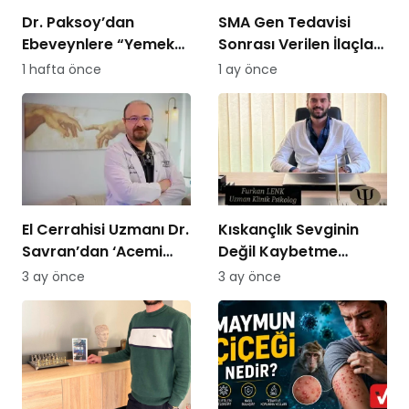
Dr. Paksoy’dan
SMA Gen Tedavisi
Ebeveynlere “Yemek
Sonrası Verilen İlaçları
Savaşı” Uyarısı: “B
SGK Ödemeyecek!
1 hafta önce
1 ay önce
Planı Sunmayın,
Kararlı Olun”
El Cerrahisi Uzmanı Dr.
Kıskançlık Sevginin
Savran’dan ‘Acemi
Değil Kaybetme
Kasap’ Uyarısı!
Korkusunun
3 ay önce
3 ay önce
Göstergesidir: Uzman
Psikolog Açıkladı