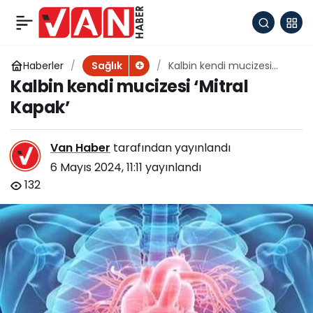
Mide ağrısı diyerek
+
-
0
Paylaş
geçiştirmeyin!
Haberler
Kalbin kendi mucizesi
Sağlık
‘Mitral Kapak’
Kalbin kendi mucizesi ‘Mitral
Kapak’
Van Haber
tarafından yayınlandı
6 Mayıs 2024, 11:11
yayınlandı
132