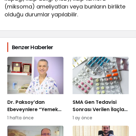
(miksoma) ameliyatları veya bunların birlikte
olduğu durumlar yapılabilir.
Benzer Haberler
Dr. Paksoy’dan
SMA Gen Tedavisi
Ebeveynlere “Yemek
Sonrası Verilen İlaçları
Savaşı” Uyarısı: “B
SGK Ödemeyecek!
1 hafta önce
1 ay önce
Planı Sunmayın,
Kararlı Olun”