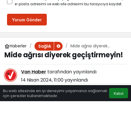
e-posta adresimi ve web site adresimi bu tarayıcıya kaydet.
Yorum Gönder
Haberler
Mide ağrısı diyerek
Sağlık
geçiştirmeyin!
Mide ağrısı diyerek geçiştirmeyin!
Van Haber
tarafından yayınlandı
14 Nisan 2024, 11:00
yayınlandı
630
Bu web sitesinde en iyi deneyimi yaşamanızı sağlamak
Kabul
için çerezler kullanılmaktadır.
Eczaneler
Trafik
Hava Durumu
Anasayfa