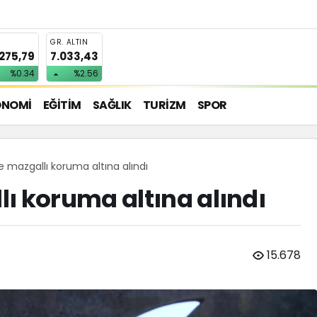
T
GR. ALTIN
.275,79
7.033,43
%0.34
%2.56
ONOMİ
EĞİTİM
SAĞLIK
TURİZM
SPOR
 mazgallı koruma altına alındı
ı koruma altına alındı
15.678