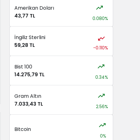
Amerikan Doları
43,77 TL
0.080%
İngiliz Sterlini
59,28 TL
-0.110%
Bist 100
14.275,79 TL
0.34%
Gram Altın
7.033,43 TL
2.56%
Bitcoin
0%