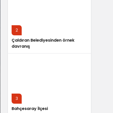
Sistem Modu
Sistem modunu seçin.
2
Çaldıran Belediyesinden örnek
davranış
3
Bahçesaray İlçesi