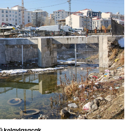
çü kolaylaşacak