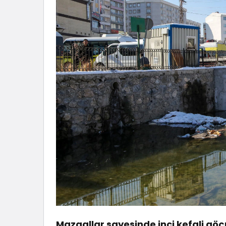
Mazgallar sayesinde inci kefali gö