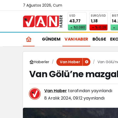
7 Ağustos 2026, Cum
USD
EURO/USD
BIS
43,77
1,18
14
%0.080
%-0.29
GÜNDEM
VAN HABER
BÖLGE
EK
Haberler
Van Gölü’ne
Van Haber
Van Gölü’ne mazgall
Van Haber
tarafından yayınlandı
8 Aralık 2024, 09:12
yayınlandı