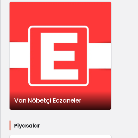
Van Nöbetçi Eczaneler
Piyasalar