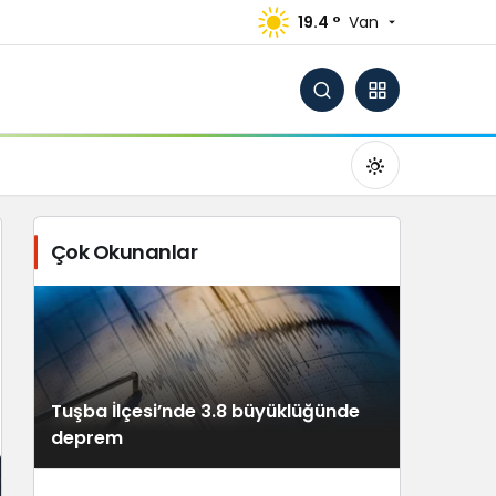
19.4 °
Van
Çok Okunanlar
Gündüz Modu
Gündüz modunu seçin.
Tuşba İlçesi’nde 3.8 büyüklüğünde
Gece Modu
deprem
Gece modunu seçin.