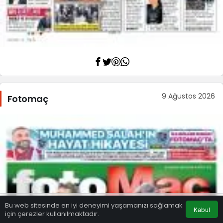
9 Ağustos 2026
Fotomaç
Bu web sitesinde en iyi deneyimi yaşamanızı sağlamak
Kabul
için çerezler kullanılmaktadır.
Eczaneler
Trafik
Hava Durumu
Anasayfa