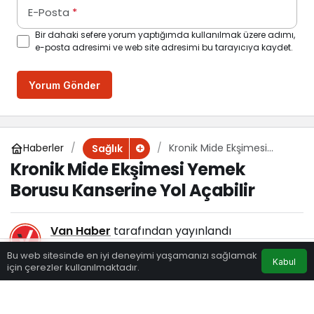
E-Posta
*
Bir dahaki sefere yorum yaptığımda kullanılmak üzere adımı,
e-posta adresimi ve web site adresimi bu tarayıcıya kaydet.
Yorum Gönder
Haberler
Kronik Mide Ekşimesi
Sağlık
Yemek Borusu Kanserine
Kronik Mide Ekşimesi Yemek
Yol Açabilir
Borusu Kanserine Yol Açabilir
Van Haber
tarafından yayınlandı
27 Ocak 2025, 17:25
yayınlandı
Bu web sitesinde en iyi deneyimi yaşamanızı sağlamak
Kabul
127
için çerezler kullanılmaktadır.
Eczaneler
Trafik
Hava Durumu
Anasayfa