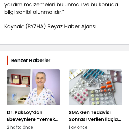
yardım malzemeleri bulunmalı ve bu konuda
bilgi sahibi olunmalıdır.”
Kaynak: (BYZHA) Beyaz Haber Ajansı
Benzer Haberler
Dr. Paksoy’dan
SMA Gen Tedavisi
Ebeveynlere “Yemek
Sonrası Verilen İlaçları
Savaşı” Uyarısı: “B
SGK Ödemeyecek!
2 hafta önce
1 ay önce