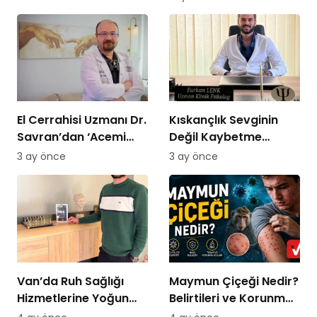
Planı Sunmayın,
Kararlı Olun”
El Cerrahisi Uzmanı Dr.
Kıskançlık Sevginin
Savran’dan ‘Acemi
Değil Kaybetme
Kasap’ Uyarısı!
Korkusunun
3 ay önce
3 ay önce
Göstergesidir: Uzman
Psikolog Açıkladı
Van’da Ruh Sağlığı
Maymun Çiçeği Nedir?
Hizmetlerine Yoğun
Belirtileri ve Korunma
Talep: “Randevu
Yolları 2026