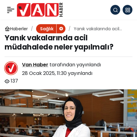
Kronik Mide Ekşimesi
+
-
0
Paylaş
Yemek Borusu
Haberler
Yanık vakalarında acil
Sağlık
müdahalede neler
Yanık vakalarında acil
yapılmalı?
Kanserine Yol Açabilir
müdahalede neler yapılmalı?
Van Haber
tarafından yayınlandı
28 Ocak 2025, 11:30
yayınlandı
137