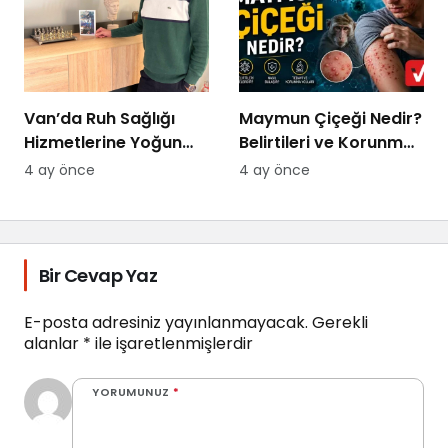
Van’da Ruh Sağlığı
Maymun Çiçeği Nedir?
Hizmetlerine Yoğun
Belirtileri ve Korunma
Talep: “Randevu
Yolları 2026
4 ay önce
4 ay önce
Bulmakta
Zorlanıyoruz
Bir Cevap Yaz
E-posta adresiniz yayınlanmayacak.
Gerekli
alanlar
*
ile işaretlenmişlerdir
YORUMUNUZ
*