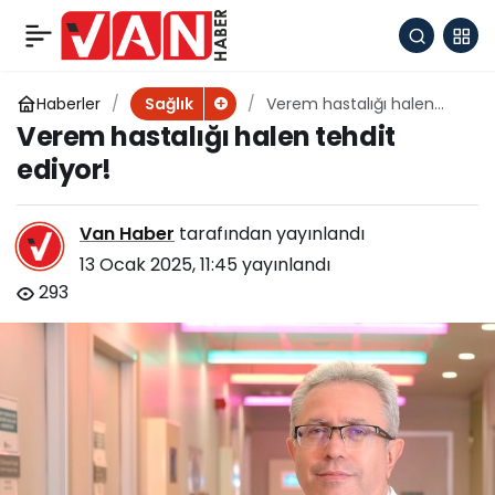
Kulaklıkla ve yüksek
+
-
0
Paylaş
sesle müzik dinleyenler
Haberler
Verem hastalığı halen
Sağlık
tehdit ediyor!
Verem hastalığı halen tehdit
dikkat!
ediyor!
Van Haber
tarafından yayınlandı
13 Ocak 2025, 11:45
yayınlandı
293