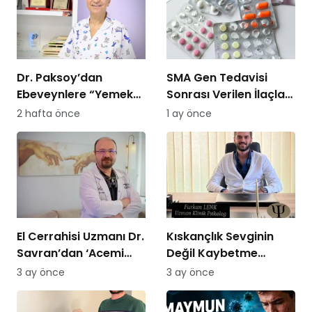
Dr. Paksoy’dan
SMA Gen Tedavisi
Ebeveynlere “Yemek
Sonrası Verilen İlaçları
Savaşı” Uyarısı: “B
SGK Ödemeyecek!
2 hafta önce
1 ay önce
Planı Sunmayın,
Kararlı Olun”
El Cerrahisi Uzmanı Dr.
Kıskançlık Sevginin
Savran’dan ‘Acemi
Değil Kaybetme
Kasap’ Uyarısı!
Korkusunun
3 ay önce
3 ay önce
Göstergesidir: Uzman
Psikolog Açıkladı