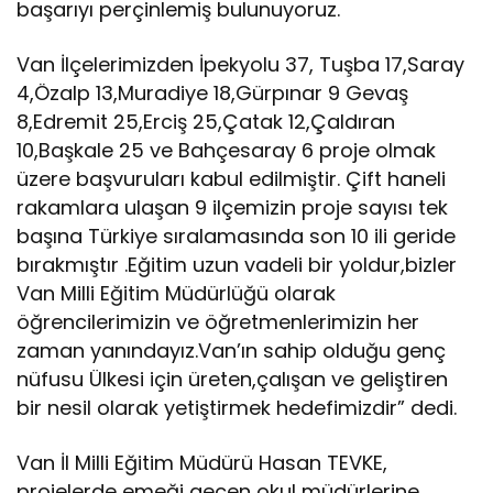
başarıyı perçinlemiş bulunuyoruz.
Van İlçelerimizden İpekyolu 37, Tuşba 17,Saray
4,Özalp 13,Muradiye 18,Gürpınar 9 Gevaş
8,Edremit 25,Erciş 25,Çatak 12,Çaldıran
10,Başkale 25 ve Bahçesaray 6 proje olmak
üzere başvuruları kabul edilmiştir. Çift haneli
rakamlara ulaşan 9 ilçemizin proje sayısı tek
başına Türkiye sıralamasında son 10 ili geride
bırakmıştır .Eğitim uzun vadeli bir yoldur,bizler
Van Milli Eğitim Müdürlüğü olarak
öğrencilerimizin ve öğretmenlerimizin her
zaman yanındayız.Van’ın sahip olduğu genç
nüfusu Ülkesi için üreten,çalışan ve geliştiren
bir nesil olarak yetiştirmek hedefimizdir” dedi.
Van İl Milli Eğitim Müdürü Hasan TEVKE,
projelerde emeği geçen okul müdürlerine,