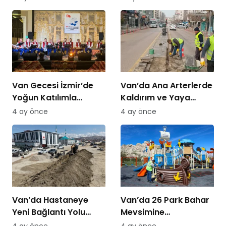
Van Gecesi İzmir’de
Van’da Ana Arterlerde
Yoğun Katılımla
Kaldırım ve Yaya
Düzenlendi
Yolları Yenileniyor
4 ay önce
4 ay önce
Van’da Hastaneye
Van’da 26 Park Bahar
Yeni Bağlantı Yolu
Mevsimine
Yapılıyor
Hazırlanıyor