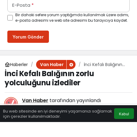
E-Posta
*
Bir dahaki sefere yorum yaptığımda kullanılmak üzere adımı,
e-posta adresimi ve web site adresimi bu tarayıcıya kaydet.
Yorum Gönder
Haberler
İnci Kefalı Balığının
Van Haber
zorlu yolculuğunu
İnci Kefalı Balığının zorlu
izlediler
yolculuğunu izlediler
Van Haber
tarafından yayınlandı
20 Mayıs 2020, 17:30
yayınlandı
Bu web sitesinde en iyi deneyimi yaşamanızı sağlamak
Kabul
136
için çerezler kullanılmaktadır.
Eczaneler
Trafik
Hava Durumu
Anasayfa