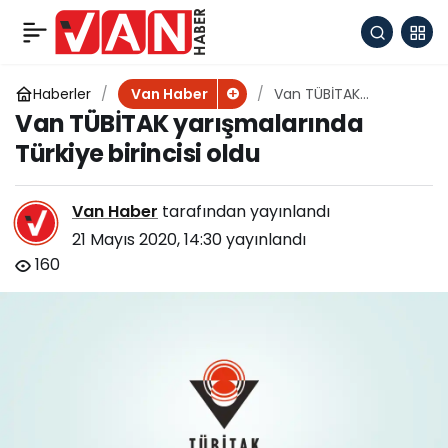
İnci Kefalı Balığının
+
-
0
Paylaş
zorlu yolculuğunu
Haberler
Van TÜBİTAK
Van Haber
yarışmalarında
Van TÜBİTAK yarışmalarında
Türkiye birincisi oldu
izlediler
Türkiye birincisi oldu
Van Haber
tarafından yayınlandı
21 Mayıs 2020, 14:30
yayınlandı
160