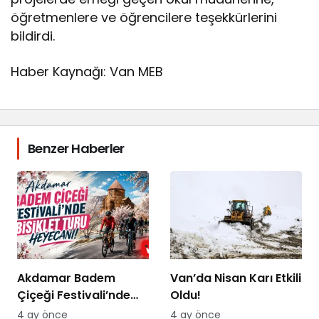
öğretmenlere ve öğrencilere teşekkürlerini
bildirdi.
Haber Kaynağı: Van MEB
Benzer Haberler
Akdamar Badem
Van’da Nisan Karı Etkili
Çiçeği Festivali’nde
Oldu!
Bisiklet Turu Heyecanı
4 ay önce
4 ay önce