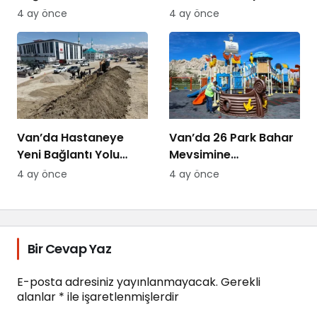
Düzenlendi
Yolları Yenileniyor
4 ay önce
4 ay önce
Van’da Hastaneye
Van’da 26 Park Bahar
Yeni Bağlantı Yolu
Mevsimine
Yapılıyor
Hazırlanıyor
4 ay önce
4 ay önce
Bir Cevap Yaz
E-posta adresiniz yayınlanmayacak.
Gerekli
alanlar
*
ile işaretlenmişlerdir