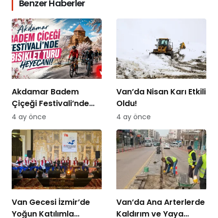
Benzer Haberler
Akdamar Badem
Van’da Nisan Karı Etkili
Çiçeği Festivali’nde
Oldu!
Bisiklet Turu Heyecanı
4 ay önce
4 ay önce
Van Gecesi İzmir’de
Van’da Ana Arterlerde
Yoğun Katılımla
Kaldırım ve Yaya