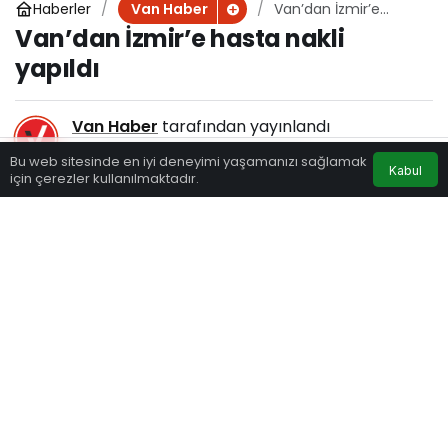
Haberler
Van’dan İzmir’e
Van Haber
hasta nakli yapıldı
Van’dan İzmir’e hasta nakli
yapıldı
Van Haber
tarafından yayınlandı
2 Aralık 2024, 09:12
yayınlandı
Bu web sitesinde en iyi deneyimi yaşamanızı sağlamak
Kabul
179
için çerezler kullanılmaktadır.
Eczaneler
Trafik
Hava Durumu
Anasayfa