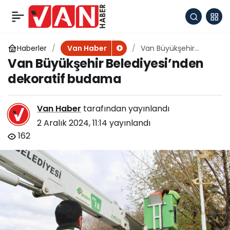
Van’dan İzmir’e hasta
+
-
0
Paylaş
nakli yapıldı
Haberler
Van Büyükşehir
Van Haber
Belediyesi’nden
Van Büyükşehir Belediyesi’nden
dekoratif budama
dekoratif budama
Van Haber
tarafından yayınlandı
2 Aralık 2024, 11:14
yayınlandı
162