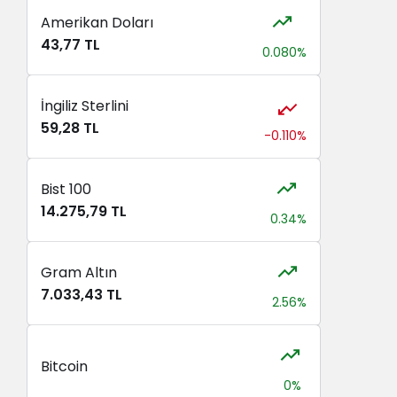
Amerikan Doları
43,77 TL
0.080%
İngiliz Sterlini
59,28 TL
-0.110%
Bist 100
14.275,79 TL
0.34%
Gram Altın
7.033,43 TL
2.56%
Bitcoin
0%