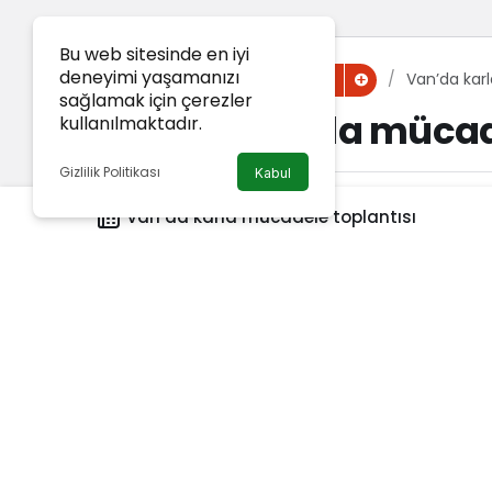
Bu web sitesinde en iyi
deneyimi yaşamanızı
Haberler
Van’da kar
Van Haber
sağlamak için çerezler
Van’da karla mücad
kullanılmaktadır.
Gizlilik Politikası
Kabul
Van Haber
tarafından yayınlandı
Van’da karla mücadele toplantısı
1 Aralık 2024, 12:00
yayınlandı