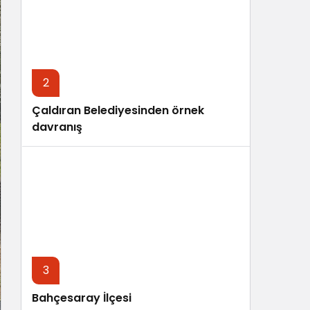
Sistem Modu
Sistem modunu seçin.
2
Çaldıran Belediyesinden örnek
davranış
3
Bahçesaray İlçesi