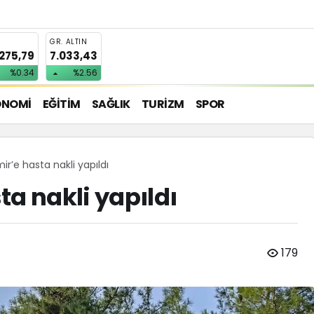
T
GR. ALTIN
.275,79
7.033,43
%0.34
%2.56
ONOMİ
EĞİTİM
SAĞLIK
TURİZM
SPOR
ir’e hasta nakli yapıldı
a nakli yapıldı
179