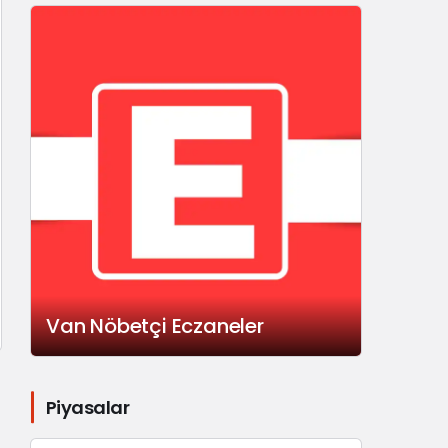
Van Nöbetçi Eczaneler
Piyasalar