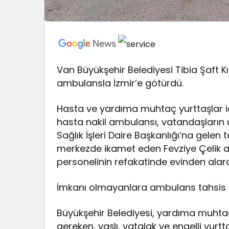
Van Büyükşehir Belediyesi Tibia Şaft Kır
ambulansla İzmir’e götürdü.
Hasta ve yardıma muhtaç yurttaşlar i
hasta nakil ambulansı, vatandaşlar
Sağlık İşleri Daire Başkanlığı’na gelen
merkezde ikamet eden Fevziye Çelik adl
personelinin refakatinde evinden alarak 
İmkanı olmayanlara ambulans tahsis e
Büyükşehir Belediyesi, yardıma muhtaç 
gereken, yaşlı, yatalak ve engelli yurt