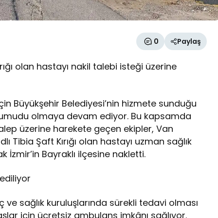
0
Paylaş
ığı olan hastayı nakil talebi isteği üzerine
çin Büyükşehir Belediyesi’nin hizmete sunduğu
ın umudu olmaya devam ediyor. Bu kapsamda
 talep üzerine harekete geçen ekipler, Van
ı Tibia Şaft Kırığı olan hastayı uzman sağlık
İzmir’in Bayraklı ilçesine nakletti.
diliyor
ve sağlık kuruluşlarında sürekli tedavi olması
taşlar için ücretsiz ambulans imkânı sağlıyor.