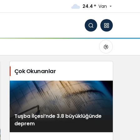
24.4 °
Van
Çok Okunanlar
Gündüz Modu
Gündüz modunu seçin.
Tuşba İlçesi’nde 3.8 büyüklüğünde
Gece Modu
deprem
Gece modunu seçin.