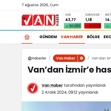
7 Ağustos 2026, Cum
USD
EURO/USD
BIS
43,77
1,18
14
%0.080
%-0.29
GÜNDEM
VAN HABER
BÖLGE
EK
Haberler
Van’dan İzm
Van Haber
Van’dan İzmir’e hast
Van Haber
tarafından yayınlandı
2 Aralık 2024, 09:12
yayınlandı