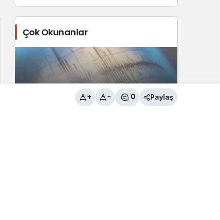
Çok Okunanlar
+
-
0
Paylaş
Tuşba İlçesi’nde 3.8 büyüklüğünde
deprem
2
Çaldıran Belediyesinden örnek