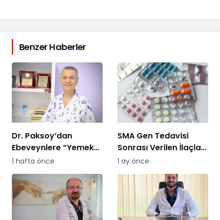
Benzer Haberler
Dr. Paksoy’dan
SMA Gen Tedavisi
Ebeveynlere “Yemek
Sonrası Verilen İlaçları
Savaşı” Uyarısı: “B
SGK Ödemeyecek!
1 hafta önce
1 ay önce
Planı Sunmayın,
Kararlı Olun”