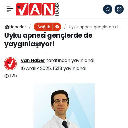
Yiyeceklerin Görünüşü
+
-
0
Paylaş
Dünyayı Kurtarır mı?
Haberler
Uyku apnesi gençlerde de
Sağlık
yaygınlaşıyor!
Uyku apnesi gençlerde de
yaygınlaşıyor!
Van Haber
tarafından yayınlandı
16 Aralık 2025, 15:18
yayınlandı
125