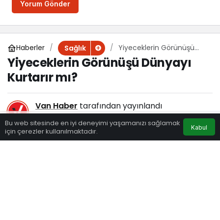
Yorum Gönder
Haberler
Yiyeceklerin Görünüşü
Sağlık
Dünyayı Kurtarır mı?
Yiyeceklerin Görünüşü Dünyayı
Kurtarır mı?
Van Haber
tarafından yayınlandı
15 Aralık 2025, 15:15
yayınlandı
Bu web sitesinde en iyi deneyimi yaşamanızı sağlamak
Kabul
129
için çerezler kullanılmaktadır.
Eczaneler
Trafik
Hava Durumu
Anasayfa