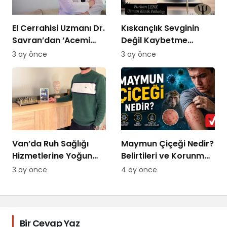
El Cerrahisi Uzmanı Dr.
Kıskançlık Sevginin
Savran’dan ‘Acemi
Değil Kaybetme
Kasap’ Uyarısı!
Korkusunun
3 ay önce
3 ay önce
Göstergesidir: Uzman
Psikolog Açıkladı
Van’da Ruh Sağlığı
Maymun Çiçeği Nedir?
Hizmetlerine Yoğun
Belirtileri ve Korunma
Talep: “Randevu
Yolları 2026
3 ay önce
4 ay önce
Bulmakta
Zorlanıyoruz
Bir Cevap Yaz