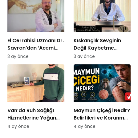
El Cerrahisi Uzmanı Dr.
Kıskançlık Sevginin
Savran’dan ‘Acemi
Değil Kaybetme
Kasap’ Uyarısı!
Korkusunun
3 ay önce
3 ay önce
Göstergesidir: Uzman
Psikolog Açıkladı
Van’da Ruh Sağlığı
Maymun Çiçeği Nedir?
Hizmetlerine Yoğun
Belirtileri ve Korunma
Talep: “Randevu
Yolları 2026
4 ay önce
4 ay önce
Bulmakta