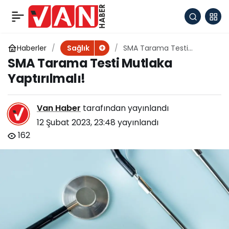
Pankreasınızı Korumak
+
-
0
Paylaş
İçin Şeker ve Yağı Fazla
Haberler
SMA Tarama Testi
Sağlık
Mutlaka Yaptırılmalı!
SMA Tarama Testi Mutlaka
Tüketmeyin
Yaptırılmalı!
Van Haber
tarafından yayınlandı
12 Şubat 2023, 23:48
yayınlandı
162