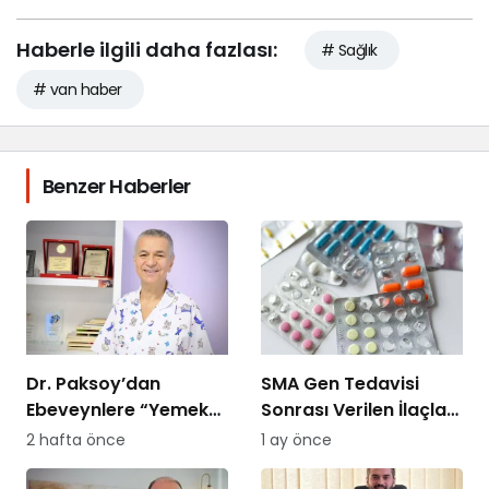
Haberle ilgili daha fazlası:
# Sağlık
# van haber
Benzer Haberler
Dr. Paksoy’dan
SMA Gen Tedavisi
Ebeveynlere “Yemek
Sonrası Verilen İlaçları
Savaşı” Uyarısı: “B
SGK Ödemeyecek!
2 hafta önce
1 ay önce
Planı Sunmayın,
Kararlı Olun”