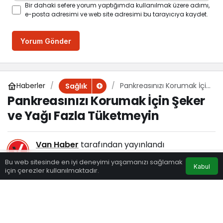
Bir dahaki sefere yorum yaptığımda kullanılmak üzere adımı,
e-posta adresimi ve web site adresimi bu tarayıcıya kaydet.
Yorum Gönder
Haberler
Pankreasınızı Korumak İçin
Sağlık
Şeker ve Yağı Fazla
Pankreasınızı Korumak İçin Şeker
Tüketmeyin
ve Yağı Fazla Tüketmeyin
Van Haber
tarafından yayınlandı
11 Şubat 2023, 21:00
yayınlandı
Bu web sitesinde en iyi deneyimi yaşamanızı sağlamak
Kabul
169
için çerezler kullanılmaktadır.
Eczaneler
Trafik
Hava Durumu
Anasayfa