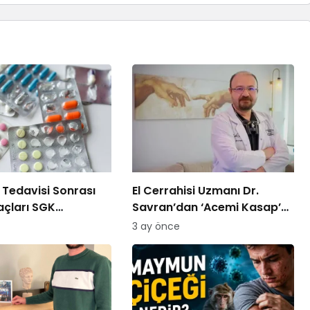
Tedavisi Sonrası
El Cerrahisi Uzmanı Dr.
laçları SGK
Savran’dan ‘Acemi Kasap’
cek!
Uyarısı!
3 ay önce