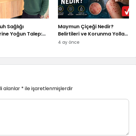
uh Sağlığı
Maymun Çiçeği Nedir?
rine Yoğun Talep:
Belirtileri ve Korunma Yolları
u Bulmakta
2026
4 ay önce
oruz
i alanlar
*
ile işaretlenmişlerdir