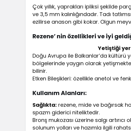
Çok yıllık, yaprakları ipliksi şekilde p
ve 3,5 mm kalınlığındadır. Tadı tatlıms
ezilirse anason gibi kokar. Olgun meyve
Rezene’ nin özellikleri ve iyi geldi
Yetiştiği yer
Doğu Avrupa ile Balkanlar’da kültürü y
bölgelerinde yaygın olarak yetişmekted
bilinir.
Etken Bileşikleri: özellikle anetol ve f
Kullanım Alanları:
Sağlıkta:
rezene, mide ve bağırsak har
spazm giderici niteliktedir.
Bronş mukozası üzerine salgı artırıcı ola
solunum yolları ve hazımla ilgili rahatsız