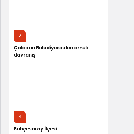
Sistem Modu
Sistem modunu seçin.
2
Çaldıran Belediyesinden örnek
davranış
3
Bahçesaray İlçesi