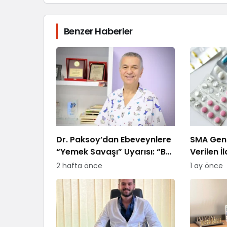
Benzer Haberler
Dr. Paksoy’dan Ebeveynlere
SMA Gen 
“Yemek Savaşı” Uyarısı: “B
Verilen İ
Planı Sunmayın, Kararlı
Ödemeye
2 hafta önce
1 ay önce
Olun”