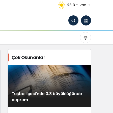
28.3 °
Van
Çok Okunanlar
Gündüz Modu
Gündüz modunu seçin.
Tuşba İlçesi’nde 3.8 büyüklüğünde
Gece Modu
deprem
Gece modunu seçin.