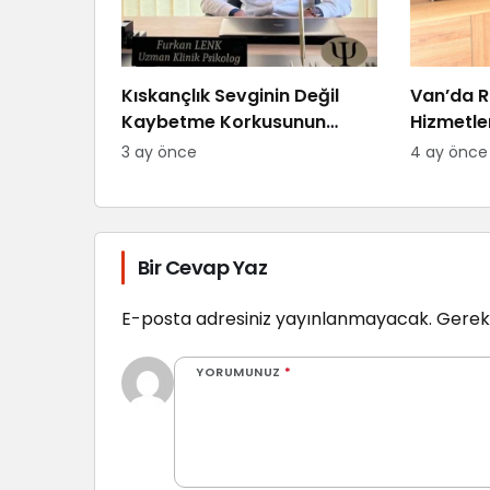
Kıskançlık Sevginin Değil
Van’da R
Kaybetme Korkusunun
Hizmetle
Göstergesidir: Uzman
“Randev
3 ay önce
4 ay önce
Psikolog Açıkladı
Zorlanıy
Bir Cevap Yaz
E-posta adresiniz yayınlanmayacak.
Gerekl
YORUMUNUZ
*