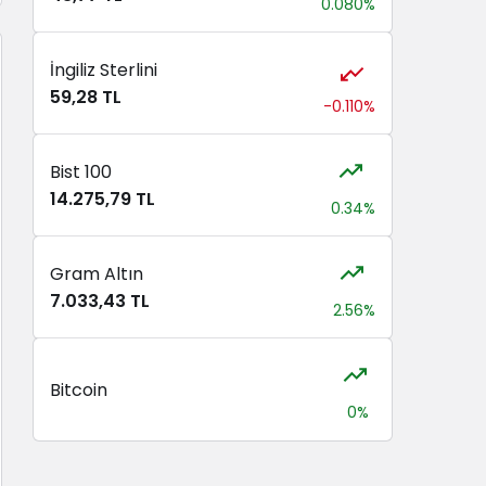
0.080%
İngiliz Sterlini
59,28 TL
-0.110%
Bist 100
14.275,79 TL
0.34%
Gram Altın
7.033,43 TL
2.56%
Bitcoin
0%