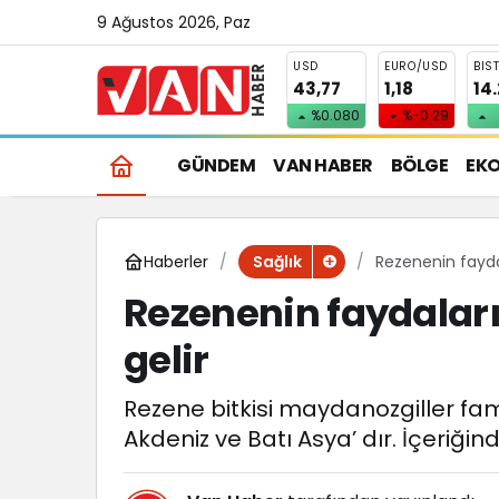
9 Ağustos 2026, Paz
USD
EURO/USD
BIS
43,77
1,18
14
%0.080
%-0.29
GÜNDEM
VAN HABER
BÖLGE
EK
Haberler
Rezenenin faydala
Sağlık
Rezenenin faydaları,
gelir
Rezene bitkisi maydanozgiller fami
Akdeniz ve Batı Asya’ dır. İçeriğind