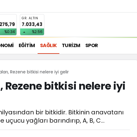
T
GR. ALTIN
.275,79
7.033,43
%0.34
%2.56
ONOMİ
EĞİTİM
SAĞLIK
TURİZM
SPOR
rı, Rezene bitkisi nelere iyi gelir
 Rezene bitkisi nelere iyi
lyasından bir bitkidir. Bitkinin anavatanı
e uçucu yağları barındırıp, A, B, C...