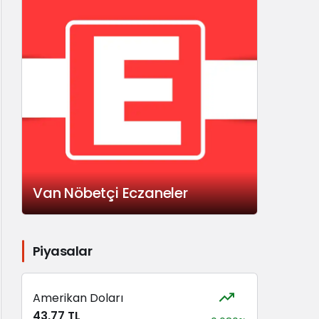
Van Nöbetçi Eczaneler
Piyasalar
Amerikan Doları
43,77 TL