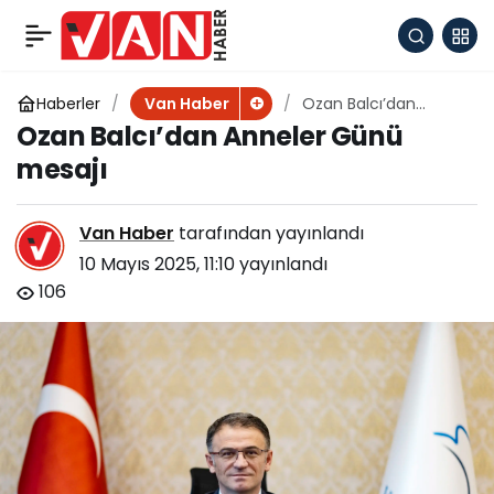
Gençlik Nerede
+
-
0
Paylaş
Büyükşehir Orada
Haberler
Ozan Balcı’dan
Van Haber
Anneler Günü mesajı
Ozan Balcı’dan Anneler Günü
eğitim progamı
mesajı
Van Haber
tarafından yayınlandı
10 Mayıs 2025, 11:10
yayınlandı
106