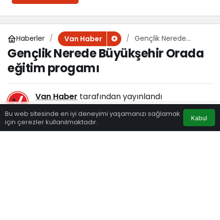
Haberler
Gençlik Nerede
Van Haber
Büyükşehir Orada
Gençlik Nerede Büyükşehir Orada
eğitim progamı
eğitim progamı
Van Haber
tarafından yayınlandı
9 Mayıs 2025, 10:42
yayınlandı
Bu web sitesinde en iyi deneyimi yaşamanızı sağlamak
Kabul
123
için çerezler kullanılmaktadır.
Eczaneler
Trafik
Hava Durumu
Anasayfa