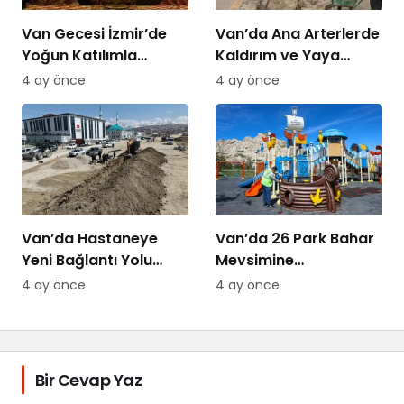
Van Gecesi İzmir’de
Van’da Ana Arterlerde
Yoğun Katılımla
Kaldırım ve Yaya
Düzenlendi
Yolları Yenileniyor
4 ay önce
4 ay önce
Van’da Hastaneye
Van’da 26 Park Bahar
Yeni Bağlantı Yolu
Mevsimine
Yapılıyor
Hazırlanıyor
4 ay önce
4 ay önce
Bir Cevap Yaz