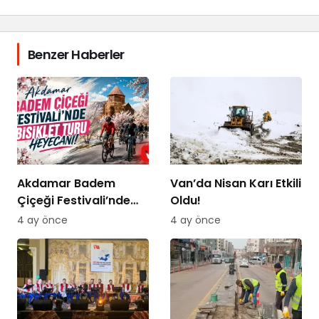
Benzer Haberler
Akdamar Badem
Van’da Nisan Karı Etkili
Çiçeği Festivali’nde
Oldu!
Bisiklet Turu Heyecanı
4 ay önce
4 ay önce