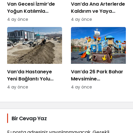
Van Gecesi İzmir’de
Van’da Ana Arterlerde
Yoğun Katılımla
Kaldırım ve Yaya
Düzenlendi
Yolları Yenileniyor
4 ay önce
4 ay önce
Van’da Hastaneye
Van’da 26 Park Bahar
Yeni Bağlantı Yolu
Mevsimine
Yapılıyor
Hazırlanıyor
4 ay önce
4 ay önce
Bir Cevap Yaz
E-posta adresiniz yayınlanmayacak.
Gerekli