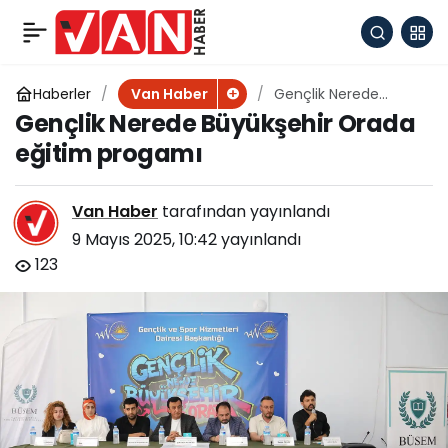
Van’da Hıdırellez
+
-
0
Paylaş
coşkuyla kutlandı
Haberler
Gençlik Nerede
Van Haber
Büyükşehir Orada
Gençlik Nerede Büyükşehir Orada
eğitim progamı
eğitim progamı
Van Haber
tarafından yayınlandı
9 Mayıs 2025, 10:42
yayınlandı
123