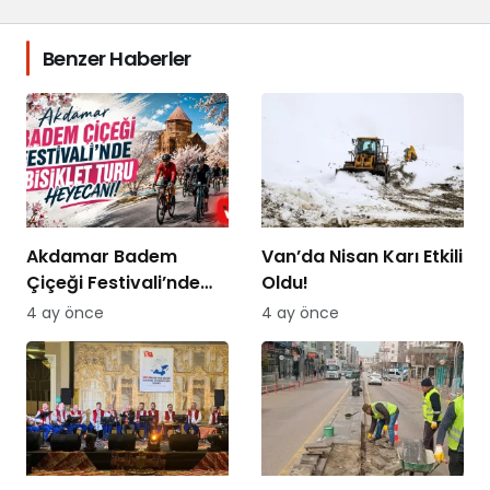
Benzer Haberler
Akdamar Badem
Van’da Nisan Karı Etkili
Çiçeği Festivali’nde
Oldu!
Bisiklet Turu Heyecanı
4 ay önce
4 ay önce