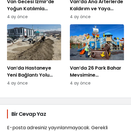
Van Gecesi İzmir’de
Van’da Ana Arterlerde
Yoğun Katılımla
Kaldırım ve Yaya
Düzenlendi
Yolları Yenileniyor
4 ay önce
4 ay önce
Van’da Hastaneye
Van’da 26 Park Bahar
Yeni Bağlantı Yolu
Mevsimine
Yapılıyor
Hazırlanıyor
4 ay önce
4 ay önce
Bir Cevap Yaz
E-posta adresiniz yayınlanmayacak.
Gerekli