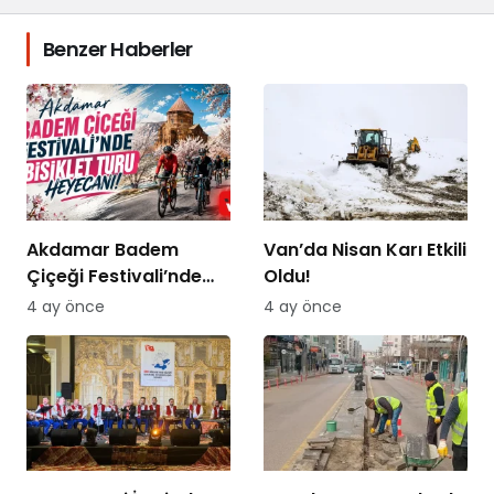
Benzer Haberler
Akdamar Badem
Van’da Nisan Karı Etkili
Çiçeği Festivali’nde
Oldu!
Bisiklet Turu Heyecanı
4 ay önce
4 ay önce