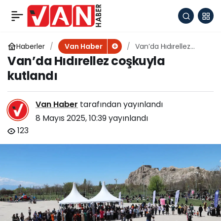
Büyükşehir Belediyesi
+
-
0
Paylaş
Zabıta ekiplerinden
Haberler
Van’da Hıdırellez
Van Haber
coşkuyla kutlandı
Van’da Hıdırellez coşkuyla
kafelere denetim
kutlandı
Van Haber
tarafından yayınlandı
8 Mayıs 2025, 10:39
yayınlandı
123