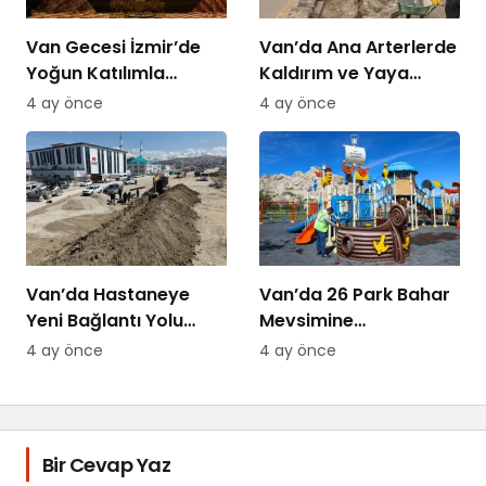
Van Gecesi İzmir’de
Van’da Ana Arterlerde
Yoğun Katılımla
Kaldırım ve Yaya
Düzenlendi
Yolları Yenileniyor
4 ay önce
4 ay önce
Van’da Hastaneye
Van’da 26 Park Bahar
Yeni Bağlantı Yolu
Mevsimine
Yapılıyor
Hazırlanıyor
4 ay önce
4 ay önce
Bir Cevap Yaz