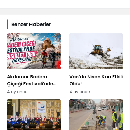
Benzer Haberler
Akdamar Badem
Van’da Nisan Karı Etkili
Çiçeği Festivali’nde
Oldu!
Bisiklet Turu Heyecanı
4 ay önce
4 ay önce