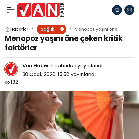
Dikkat! Soğuk havalar
+
-
0
Paylaş
kalp yükünü arttırabilir
Haberler
Menopoz yaşını öne
Sağlık
çeken kritik faktörler
Menopoz yaşını öne çeken kritik
faktörler
Van Haber
tarafından yayınlandı
30 Ocak 2026, 15:58
yayınlandı
132