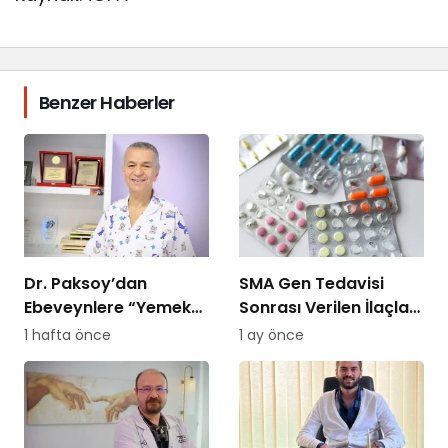
Benzer Haberler
Dr. Paksoy’dan
SMA Gen Tedavisi
Ebeveynlere “Yemek
Sonrası Verilen İlaçları
Savaşı” Uyarısı: “B
SGK Ödemeyecek!
1 hafta önce
1 ay önce
Planı Sunmayın,
Kararlı Olun”