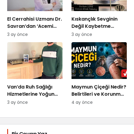
El Cerrahisi Uzmanı Dr.
Kıskançlık Sevginin
Savran’dan ‘Acemi
Değil Kaybetme
Kasap’ Uyarısı!
Korkusunun
3 ay önce
3 ay önce
Göstergesidir: Uzman
Psikolog Açıkladı
Van’da Ruh Sağlığı
Maymun Çiçeği Nedir?
Hizmetlerine Yoğun
Belirtileri ve Korunma
Talep: “Randevu
Yolları 2026
3 ay önce
4 ay önce
Bulmakta
Zorlanıyoruz
Bir Cevap Yaz