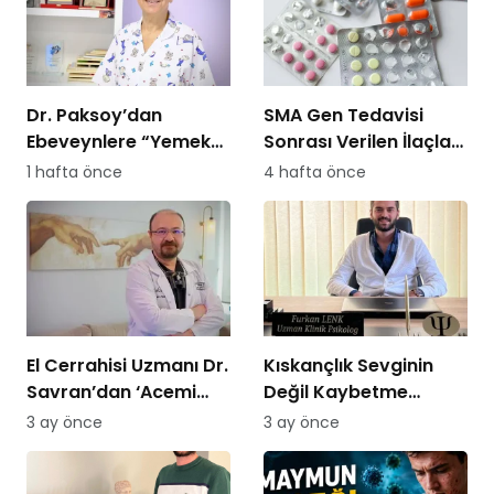
Dr. Paksoy’dan
SMA Gen Tedavisi
Ebeveynlere “Yemek
Sonrası Verilen İlaçları
Savaşı” Uyarısı: “B
SGK Ödemeyecek!
1 hafta önce
4 hafta önce
Planı Sunmayın,
Kararlı Olun”
El Cerrahisi Uzmanı Dr.
Kıskançlık Sevginin
Savran’dan ‘Acemi
Değil Kaybetme
Kasap’ Uyarısı!
Korkusunun
3 ay önce
3 ay önce
Göstergesidir: Uzman
Psikolog Açıkladı