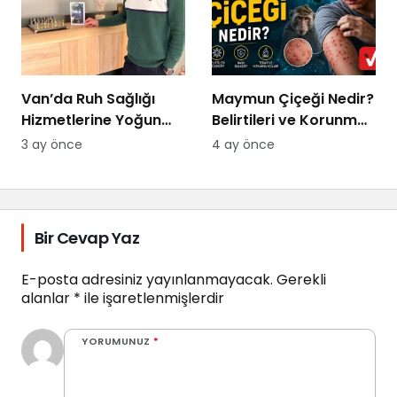
Van’da Ruh Sağlığı
Maymun Çiçeği Nedir?
Hizmetlerine Yoğun
Belirtileri ve Korunma
Talep: “Randevu
Yolları 2026
3 ay önce
4 ay önce
Bulmakta
Zorlanıyoruz
Bir Cevap Yaz
E-posta adresiniz yayınlanmayacak.
Gerekli
alanlar
*
ile işaretlenmişlerdir
YORUMUNUZ
*