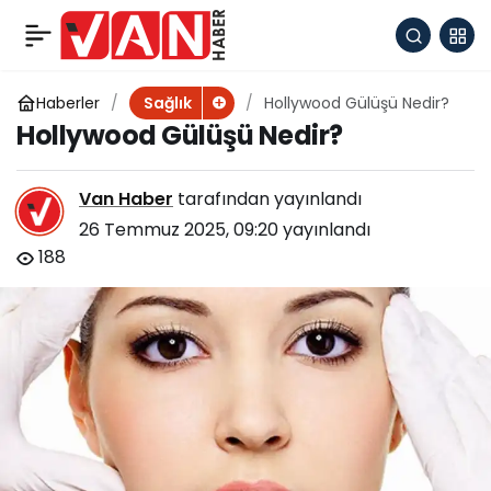
Seks bağımlılığı, tedavi
+
-
0
Paylaş
edilmesi gereken ciddi
Haberler
Hollywood Gülüşü Nedir?
Sağlık
Hollywood Gülüşü Nedir?
bir sorun!
Van Haber
tarafından yayınlandı
26 Temmuz 2025, 09:20
yayınlandı
188