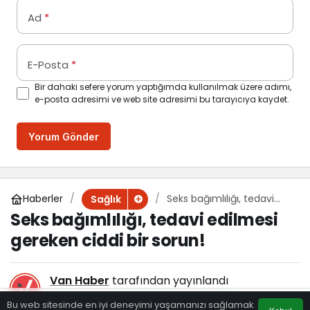
Ad
*
E-Posta
*
Bir dahaki sefere yorum yaptığımda kullanılmak üzere adımı,
e-posta adresimi ve web site adresimi bu tarayıcıya kaydet.
Yorum Gönder
Haberler
Seks bağımlılığı, tedavi
Sağlık
edilmesi gereken ciddi bir
Seks bağımlılığı, tedavi edilmesi
sorun!
gereken ciddi bir sorun!
Van Haber
tarafından yayınlandı
25 Temmuz 2025, 08:17
yayınlandı
Bu web sitesinde en iyi deneyimi yaşamanızı sağlamak