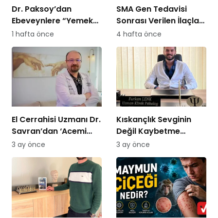
Dr. Paksoy’dan
SMA Gen Tedavisi
Ebeveynlere “Yemek
Sonrası Verilen İlaçları
Savaşı” Uyarısı: “B
SGK Ödemeyecek!
1 hafta önce
4 hafta önce
Planı Sunmayın,
Kararlı Olun”
El Cerrahisi Uzmanı Dr.
Kıskançlık Sevginin
Savran’dan ‘Acemi
Değil Kaybetme
Kasap’ Uyarısı!
Korkusunun
3 ay önce
3 ay önce
Göstergesidir: Uzman
Psikolog Açıkladı