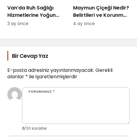
Van’da Ruh Sağlığı
Maymun Çiçeği Nedir?
Hizmetlerine Yoğun
Belirtileri ve Korunma
Talep: “Randevu
Yolları 2026
3 ay önce
4 ay önce
Bulmakta
Zorlanıyoruz
Bir Cevap Yaz
E-posta adresiniz yayınlanmayacak.
Gerekli
alanlar
*
ile işaretlenmişlerdir
YORUMUNUZ
*
0
/30 karakter