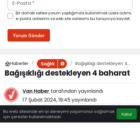
E-Posta
*
Bir dahaki sefere yorum yaptığımda kullanılmak üzere adımı,
e-posta adresimi ve web site adresimi bu tarayıcıya kaydet.
Yorum Gönder
Haberler
Bağışıklığı destekleyen 4
Sağlık
baharat
Bağışıklığı destekleyen 4 baharat
Van Haber
tarafından yayınlandı
17 Şubat 2024, 19:45
yayınlandı
123
Bu web sitesinde en iyi deneyimi yaşamanızı sağlamak
Kabul
için çerezler kullanılmaktadır.
Eczaneler
Trafik
Hava Durumu
Anasayfa