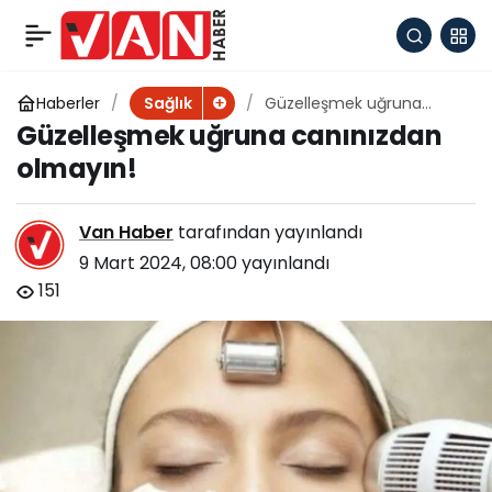
Bağışıklığı destekleyen
+
-
0
Paylaş
4 baharat
Haberler
Güzelleşmek uğruna
Sağlık
canınızdan olmayın!
Güzelleşmek uğruna canınızdan
olmayın!
Van Haber
tarafından yayınlandı
9 Mart 2024, 08:00
yayınlandı
151