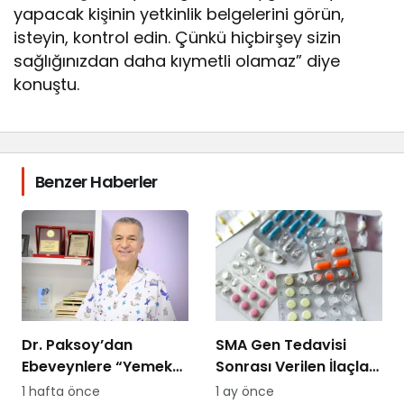
yapacak kişinin yetkinlik belgelerini görün,
isteyin, kontrol edin. Çünkü hiçbirşey sizin
sağlığınızdan daha kıymetli olamaz” diye
konuştu.
Benzer Haberler
Dr. Paksoy’dan
SMA Gen Tedavisi
Ebeveynlere “Yemek
Sonrası Verilen İlaçları
Savaşı” Uyarısı: “B
SGK Ödemeyecek!
1 hafta önce
1 ay önce