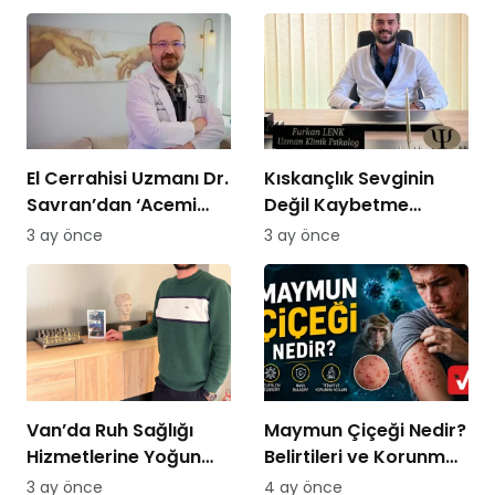
Planı Sunmayın,
Kararlı Olun”
El Cerrahisi Uzmanı Dr.
Kıskançlık Sevginin
Savran’dan ‘Acemi
Değil Kaybetme
Kasap’ Uyarısı!
Korkusunun
3 ay önce
3 ay önce
Göstergesidir: Uzman
Psikolog Açıkladı
Van’da Ruh Sağlığı
Maymun Çiçeği Nedir?
Hizmetlerine Yoğun
Belirtileri ve Korunma
Talep: “Randevu
Yolları 2026
3 ay önce
4 ay önce