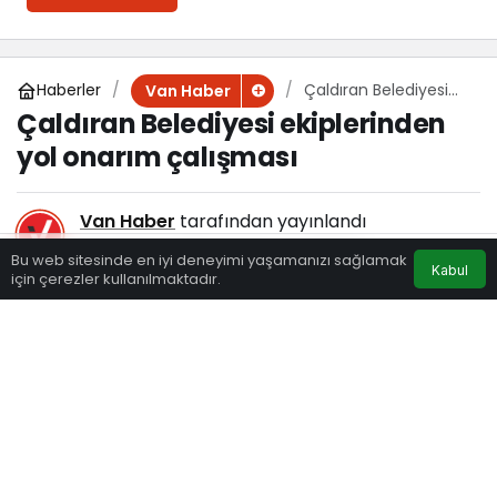
Haberler
Çaldıran Belediyesi
Van Haber
ekiplerinden yol
Çaldıran Belediyesi ekiplerinden
onarım çalışması
yol onarım çalışması
Van Haber
tarafından yayınlandı
22 Haziran 2020, 16:40
yayınlandı
Bu web sitesinde en iyi deneyimi yaşamanızı sağlamak
Kabul
140
için çerezler kullanılmaktadır.
Eczaneler
Trafik
Hava Durumu
Anasayfa