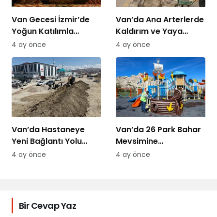
Van Gecesi İzmir’de
Van’da Ana Arterlerde
Yoğun Katılımla
Kaldırım ve Yaya
Düzenlendi
Yolları Yenileniyor
4 ay önce
4 ay önce
Van’da Hastaneye
Van’da 26 Park Bahar
Yeni Bağlantı Yolu
Mevsimine
Yapılıyor
Hazırlanıyor
4 ay önce
4 ay önce
Bir Cevap Yaz