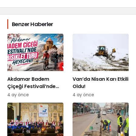
Benzer Haberler
Akdamar Badem
Van’da Nisan Karı Etkili
Çiçeği Festivali’nde
Oldu!
Bisiklet Turu Heyecanı
4 ay önce
4 ay önce