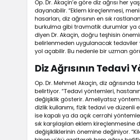
Op. Dr. Akaçin’e göre diz ağrısı her ya
dayanabilir. “Eklem kireçlenmesi, menis
hasarları, diz ağrısının en sık rastlana
burkulma gibi travmatik durumlar ya da
diyen Dr. Akaçin, doğru teşhisin önemin
belirlenmeden uygulanacak tedaviler y
yol açabilir. Bu nedenle bir uzman görü
Diz Ağrısının Tedavi Y
Op. Dr. Mehmet Akaçin, diz ağrısında te
belirtiyor. “Tedavi yöntemleri, hastanı
değişiklik gösterir. Ameliyatsız yönte
dizlik kullanımı, fizik tedavi ve düzenli
ise kapalı ya da açık cerrahi yöntemlerl
sık karşılaşılan eklem kireçlenmesine 
değişikliklerinin önemine değiniyor. “Ki
binen yükü azaltarak hem ağrıyı hafifl