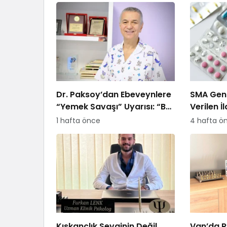
Dr. Paksoy’dan Ebeveynlere
SMA Gen 
“Yemek Savaşı” Uyarısı: “B
Verilen İ
Planı Sunmayın, Kararlı
Ödemeye
1 hafta önce
4 hafta ö
Olun”
Kıskançlık Sevginin Değil
Van’da R