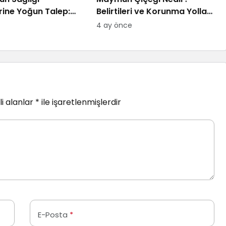
rine Yoğun Talep:
Belirtileri ve Korunma Yolları
u Bulmakta
2026
4 ay önce
oruz
i alanlar
*
ile işaretlenmişlerdir
E-Posta
*