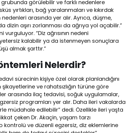
ş grubunda görülebilir ve farklı nedenlere
küs yırtıkları, bağ yaralanmaları ve kıkırdak
n nedenleri arasında yer alır. Ayrıca, düşme,
 dizin aşırı zorlanması da ağrıya yol açabilir.”
i vurguluyor. “Diz ağrısının nedeni
etersiz kalabilir ya da istenmeyen sonuçlara
şü almak şarttır.”
öntemleri Nelerdir?
davi sürecinin kişiye özel olarak planlandığını
n şikayetlerine ve rahatsızlığın türüne göre
mler arasında ilaç tedavisi, soğuk uygulamalar,
 egzersiz programları yer alır. Daha ileri vakalarda
e müdahale edilebilir” dedi. Özellikle ileri yaşta
dikkat çeken Dr. Akaçin, yaşam tarzı
lo kontrolü ve düzenli egzersiz, diz eklemlerine
etir hem de tedavi sürecini destekler”