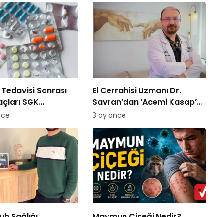
Tedavisi Sonrası
El Cerrahisi Uzmanı Dr.
laçları SGK
Savran’dan ‘Acemi Kasap’
cek!
Uyarısı!
nce
3 ay önce
uh Sağlığı
Maymun Çiçeği Nedir?