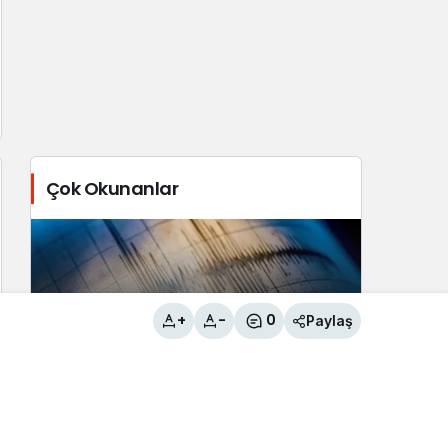
Çok Okunanlar
+
-
0
Paylaş
Tuşba İlçesi’nde 3.8 büyüklüğünde
deprem