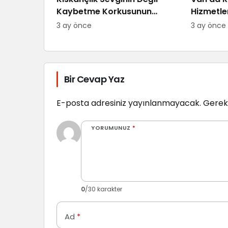
Kaybetme Korkusunun
Hizmetle
Göstergesidir: Uzman
“Randev
3 ay önce
3 ay önce
Psikolog Açıkladı
Zorlanıy
Bir Cevap Yaz
E-posta adresiniz yayınlanmayacak.
Gerekl
YORUMUNUZ
*
0
/30 karakter
Ad
*