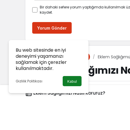
Bir dahaki sefere yorum yaptığımda kullanılmak üz
kaydet.
Yorum Gönder
Bu web sitesinde en iyi
deneyimi yaşamanızı
Haberler
Eklem Sağlığımız
Sağlık
sağlamak için çerezler
Eklem Sağlığımızı N
kullanılmaktadır.
Gizlilik Politikası
Kabul
Van Haber
tarafından yayınlandı
Eklem Sağlığımızı Nasıl Koruruz?
23 Aralık 2024, 12:32
yayınlandı