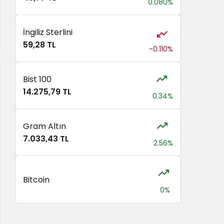
0.080%
İngiliz Sterlini
59,28 TL
-0.110%
Bist 100
14.275,79 TL
0.34%
Gram Altın
7.033,43 TL
2.56%
Bitcoin
0%