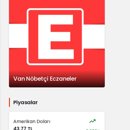
Van Nöbetçi Eczaneler
Piyasalar
Amerikan Doları
43,77 TL