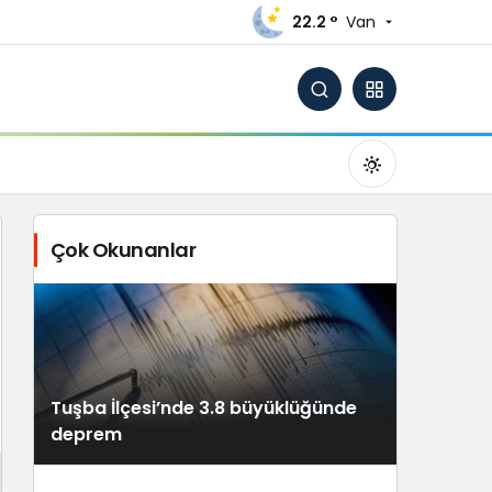
22.2 °
Van
Çok Okunanlar
Gündüz Modu
Gündüz modunu seçin.
Tuşba İlçesi’nde 3.8 büyüklüğünde
Gece Modu
deprem
Gece modunu seçin.