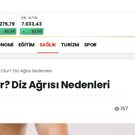
T
GR. ALTIN
.275,79
7.033,43
%0.34
%2.56
ONOMİ
EĞİTİM
SAĞLIK
TURİZM
SPOR
 Olur? Diz Ağrısı Nedenleri
r? Diz Ağrısı Nedenleri
157