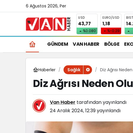
6 Ağustos 2026, Per
USD
EURO/USD
BIS
43,77
1,18
14
%0.080
%-0.29
GÜNDEM
VAN HABER
BÖLGE
EK
Haberler
Diz Ağrısı Neden
Sağlık
Diz Ağrısı Neden Olu
Van Haber
tarafından yayınlandı
24 Aralık 2024, 12:39
yayınlandı