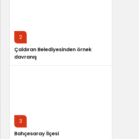
Sistem Modu
Sistem modunu seçin.
2
Çaldıran Belediyesinden örnek
davranış
3
Bahçesaray İlçesi