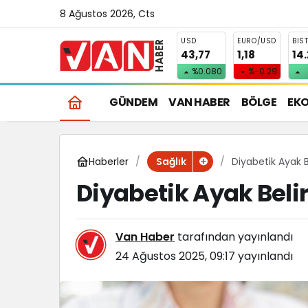
8 Ağustos 2026, Cts
USD
EURO/USD
BIS
43,77
1,18
14
%0.080
%-0.29
GÜNDEM
VAN HABER
BÖLGE
EK
Haberler
Diyabetik Ayak Be
Sağlık
Diyabetik Ayak Belir
Van Haber
tarafından yayınlandı
24 Ağustos 2025, 09:17
yayınlandı