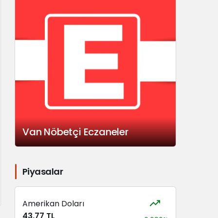
Van Nöbetçi Eczaneler
Piyasalar
Amerikan Doları
43,77 TL