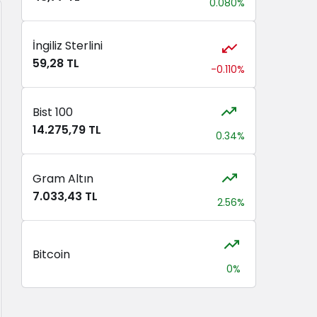
0.080%
İngiliz Sterlini
59,28 TL
-0.110%
Bist 100
14.275,79 TL
0.34%
Gram Altın
7.033,43 TL
2.56%
Bitcoin
0%