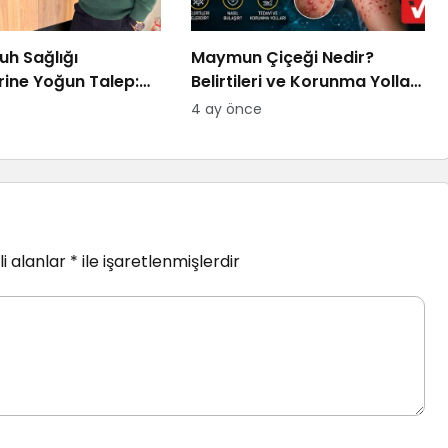
uh Sağlığı
Maymun Çiçeği Nedir?
rine Yoğun Talep:
Belirtileri ve Korunma Yolları
u Bulmakta
2026
4 ay önce
oruz
i alanlar
*
ile işaretlenmişlerdir