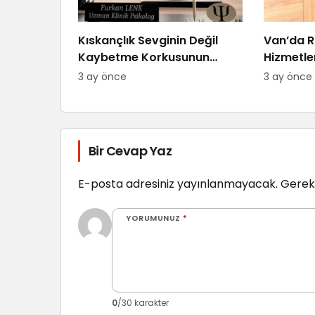
Kıskançlık Sevginin Değil
Van’da R
Kaybetme Korkusunun
Hizmetle
Göstergesidir: Uzman
“Randev
3 ay önce
3 ay önce
Psikolog Açıkladı
Zorlanıy
Bir Cevap Yaz
E-posta adresiniz yayınlanmayacak.
Gerekl
YORUMUNUZ
*
0
/30 karakter