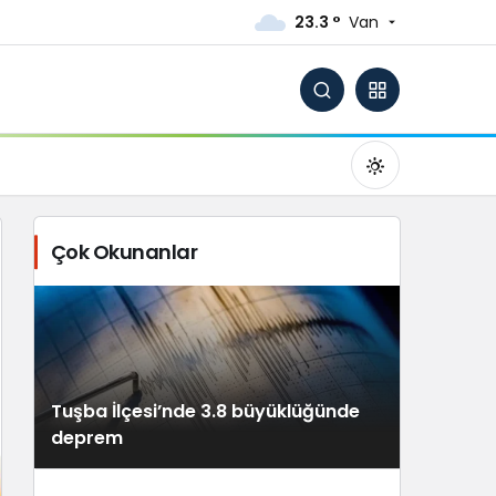
23.3 °
Van
Çok Okunanlar
Gündüz Modu
Gündüz modunu seçin.
Tuşba İlçesi’nde 3.8 büyüklüğünde
Gece Modu
deprem
Gece modunu seçin.