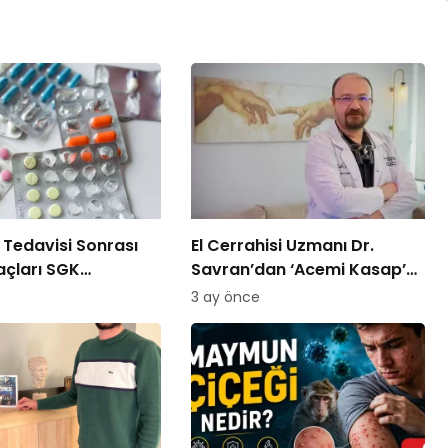
Tedavisi Sonrası
El Cerrahisi Uzmanı Dr.
laçları SGK
Savran’dan ‘Acemi Kasap’
cek!
Uyarısı!
3 ay önce