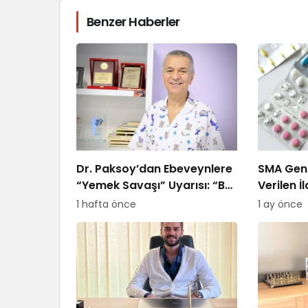
Benzer Haberler
Dr. Paksoy’dan Ebeveynlere
SMA Gen 
“Yemek Savaşı” Uyarısı: “B
Verilen İ
Planı Sunmayın, Kararlı
Ödemeye
1 hafta önce
1 ay önce
Olun”