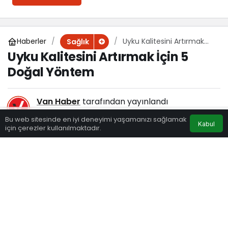
Haberler
Uyku Kalitesini Artırmak
Sağlık
İçin 5 Doğal Yöntem
Uyku Kalitesini Artırmak İçin 5
Doğal Yöntem
Van Haber
tarafından yayınlandı
10 Ağustos 2025, 19:38
yayınlandı
Bu web sitesinde en iyi deneyimi yaşamanızı sağlamak
Kabul
177
için çerezler kullanılmaktadır.
Eczaneler
Trafik
Hava Durumu
Anasayfa