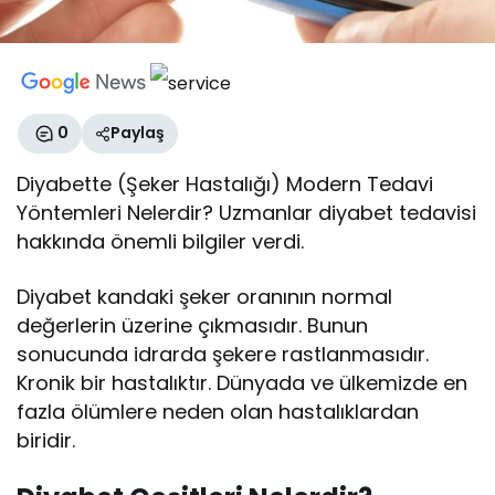
0
Paylaş
Diyabette (Şeker Hastalığı) Modern Tedavi
Yöntemleri Nelerdir? Uzmanlar diyabet tedavisi
hakkında önemli bilgiler verdi.
Diyabet kandaki şeker oranının normal
değerlerin üzerine çıkmasıdır. Bunun
sonucunda idrarda şekere rastlanmasıdır.
Kronik bir hastalıktır. Dünyada ve ülkemizde en
fazla ölümlere neden olan hastalıklardan
biridir.