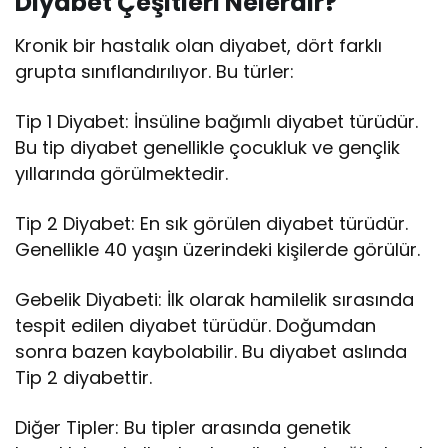
Diyabet Çeşitleri Nelerdir?
Kronik bir hastalık olan diyabet, dört farklı
grupta sınıflandırılıyor. Bu türler:
Tip 1 Diyabet: İnsüline bağımlı diyabet türüdür.
Bu tip diyabet genellikle çocukluk ve gençlik
yıllarında görülmektedir.
Tip 2 Diyabet: En sık görülen diyabet türüdür.
Genellikle 40 yaşın üzerindeki kişilerde görülür.
Gebelik Diyabeti: İlk olarak hamilelik sırasında
tespit edilen diyabet türüdür. Doğumdan
sonra bazen kaybolabilir. Bu diyabet aslında
Tip 2 diyabettir.
Diğer Tipler: Bu tipler arasında genetik