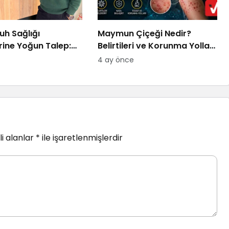
uh Sağlığı
Maymun Çiçeği Nedir?
rine Yoğun Talep:
Belirtileri ve Korunma Yolları
u Bulmakta
2026
4 ay önce
oruz
i alanlar
*
ile işaretlenmişlerdir