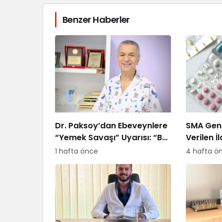
Benzer Haberler
Dr. Paksoy’dan Ebeveynlere
SMA Gen 
“Yemek Savaşı” Uyarısı: “B
Verilen İ
Planı Sunmayın, Kararlı
Ödemeye
1 hafta önce
4 hafta ö
Olun”