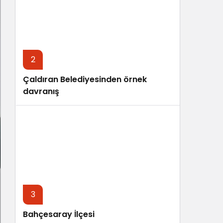
Sistem Modu
Sistem modunu seçin.
2
Çaldıran Belediyesinden örnek
davranış
3
Bahçesaray İlçesi