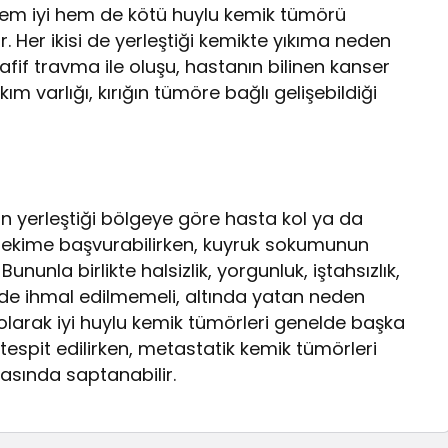
 hem iyi hem de kötü huylu kemik tümörü
r. Her ikisi de yerleştiği kemikte yıkıma neden
hafif travma ile oluşu, hastanın bilinen kanser
ım varlığı, kırığın tümöre bağlı gelişebildiği
 yerleştiği bölgeye göre hasta kol ya da
hekime başvurabilirken, kuyruk sokumunun
ununla birlikte halsizlik, yorgunluk, iştahsızlık,
er de ihmal edilmemeli, altında yatan neden
 olarak iyi huylu kemik tümörleri genelde başka
tespit edilirken, metastatik kemik tümörleri
masında saptanabilir.