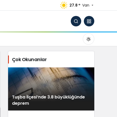
27.8 °
Van
Çok Okunanlar
Gündüz Modu
Gündüz modunu seçin.
Tuşba İlçesi’nde 3.8 büyüklüğünde
Gece Modu
deprem
Gece modunu seçin.