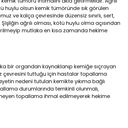
kemik tümörü ihtimalini akla getirmelidir. Ağrılı
 kötü huylu olsun kemik tümöründe sık görülen
 omuz ve kalça çevresinde düzensiz sınırlı, sert,
r. Şişliğin ağrılı olması, kötü huylu olma açısından
iştirilmeyip mutlaka en kısa zamanda hekime
ka bir organdan kaynaklanıp kemiğe sıçrayan
iz çevresini tuttuğu için hastalar topallama
kayetin nedeni tutulan kemikte yıkıma bağlı
topallama durumlarında temkinli olunmalı,
lişmeyen topallama ihmal edilmeyerek hekime