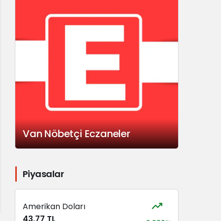
Van Nöbetçi Eczaneler
Piyasalar
Amerikan Doları
43,77 TL