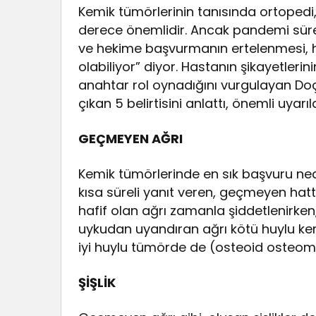
Kemik tümörlerinin tanısında ortopedi, r
derece önemlidir. Ancak pandemi süre
ve hekime başvurmanın ertelenmesi, h
olabiliyor” diyor. Hastanın şikayetleri
anahtar rol oynadığını vurgulayan Doç.
çıkan 5 belirtisini anlattı, önemli uyar
GEÇMEYEN AĞRI
Kemik tümörlerinde en sık başvuru nede
kısa süreli yanıt veren, geçmeyen hatta
hafif olan ağrı zamanla şiddetlenirke
uykudan uyandıran ağrı kötü huylu kem
iyi huylu tümörde de (osteoid osteoma
ŞİŞLİK