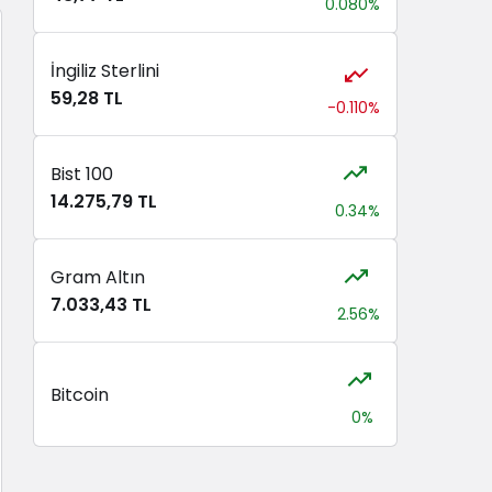
0.080%
İngiliz Sterlini
59,28 TL
-0.110%
Bist 100
14.275,79 TL
0.34%
Gram Altın
7.033,43 TL
2.56%
Bitcoin
0%