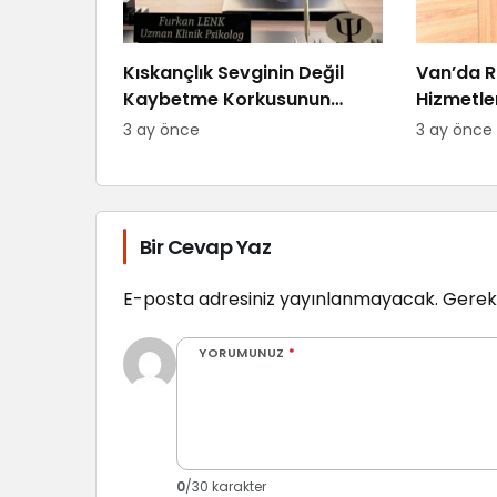
Kıskançlık Sevginin Değil
Van’da R
Kaybetme Korkusunun
Hizmetle
Göstergesidir: Uzman
“Randev
3 ay önce
3 ay önce
Psikolog Açıkladı
Zorlanıy
Bir Cevap Yaz
E-posta adresiniz yayınlanmayacak.
Gerekl
YORUMUNUZ
*
0
/30 karakter