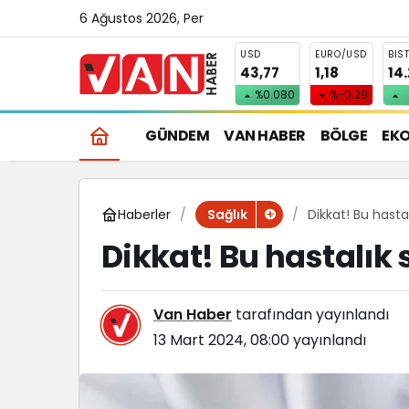
6 Ağustos 2026, Per
USD
EURO/USD
BIS
43,77
1,18
14
%0.080
%-0.29
GÜNDEM
VAN HABER
BÖLGE
EK
Haberler
Dikkat! Bu hastalı
Sağlık
Dikkat! Bu hastalık s
Van Haber
tarafından yayınlandı
13 Mart 2024, 08:00
yayınlandı