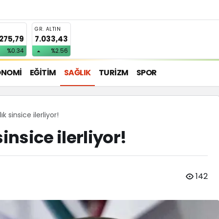
T
GR. ALTIN
.275,79
7.033,43
%0.34
%2.56
ONOMİ
EĞİTİM
SAĞLIK
TURİZM
SPOR
k sinsice ilerliyor!
insice ilerliyor!
142