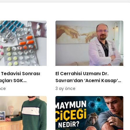
Tedavisi Sonrası
El Cerrahisi Uzmanı Dr.
laçları SGK
Savran’dan ‘Acemi Kasap’
cek!
Uyarısı!
nce
3 ay önce