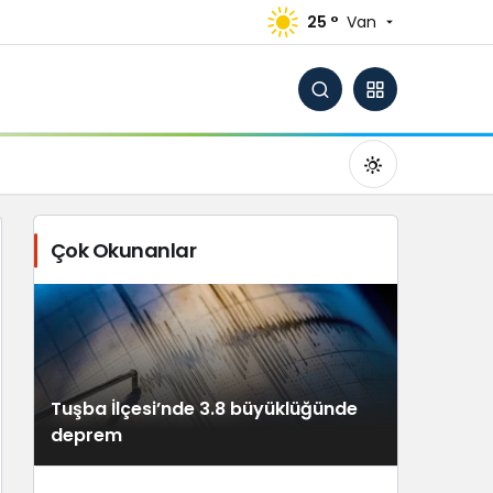
25 °
Van
Çok Okunanlar
Gündüz Modu
Gündüz modunu seçin.
Tuşba İlçesi’nde 3.8 büyüklüğünde
Gece Modu
deprem
Gece modunu seçin.