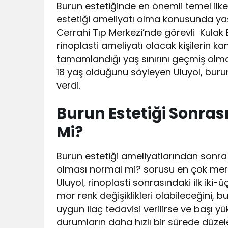
Burun estetiğinde en önemli temel ilke y
estetiği ameliyatı olma konusunda yaş k
Cerrahi Tıp Merkezi’nde görevli Kulak
rinoplasti ameliyatı olacak kişilerin ka
tamamlandığı yaş sınırını geçmiş olmas
18 yaş olduğunu söyleyen Uluyol, burun
verdi.
Burun Estetiği Sonrası
Mi?
Burun estetiği ameliyatlarından sonra 
olması normal mi? sorusu en çok merak
Uluyol, rinoplasti sonrasındaki ilk iki-üç
mor renk değişiklikleri olabileceğini, 
uygun ilaç tedavisi verilirse ve başı y
durumların daha hızlı bir sürede düzel