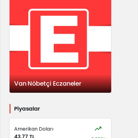
Van Nöbetçi Eczaneler
Piyasalar
Amerikan Doları
43,77 TL