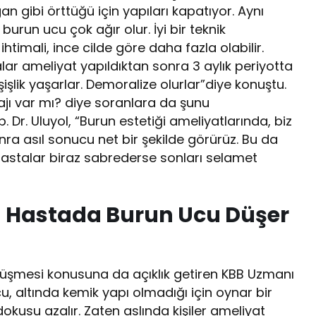
n gibi örttüğü için yapıları kapatıyor. Aynı
urun ucu çok ağır olur. İyi bir teknik
imali, ince cilde göre daha fazla olabilir.
ar ameliyat yapıldıktan sonra 3 aylık periyotta
lik yaşarlar. Demoralize olurlar”diye konuştu.
jı var mı? diye soranlara da şunu
Dr. Uluyol, “Burun estetiği ameliyatlarında, biz
nra asıl sonucu net bir şekilde görürüz. Bu da
tli hastalar biraz sabrederse sonları selamet
n Hastada Burun Ucu Düşer
üşmesi konusuna da açıklık getiren KBB Uzmanı
cu, altında kemik yapı olmadığı için oynar bir
okusu azalır. Zaten aslında kişiler ameliyat