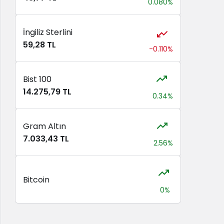
0.080%
İngiliz Sterlini
59,28 TL
-0.110%
Bist 100
14.275,79 TL
0.34%
Gram Altın
7.033,43 TL
2.56%
Bitcoin
0%