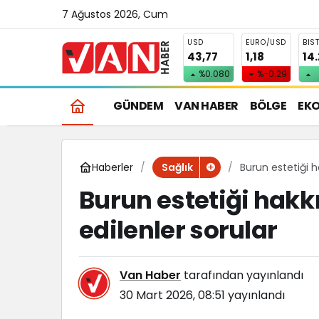
7 Ağustos 2026, Cum
USD
EURO/USD
BIS
43,77
1,18
14
%0.080
%-0.29
GÜNDEM
VAN HABER
BÖLGE
EK
Haberler
Burun estetiği 
Sağlık
Burun estetiği hak
edilenler sorular
Van Haber
tarafından yayınlandı
30 Mart 2026, 08:51
yayınlandı