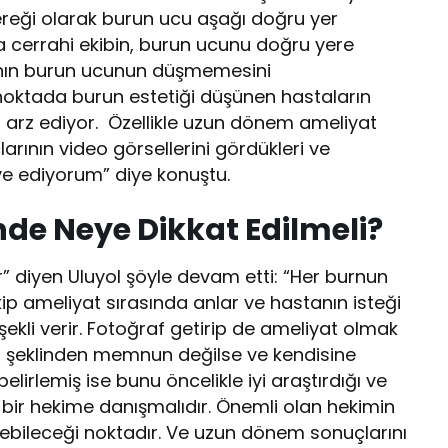
ereği olarak burun ucu aşağı doğru yer
da cerrahi ekibin, burun ucunu doğru yere
ının burun ucunun düşmemesini
 noktada burun estetiği düşünen hastaların
 arz ediyor. Özellikle uzun dönem ameliyat
arının video görsellerini gördükleri ve
iye ediyorum” diye konuştu.
inde Neye Dikkat Edilmeli?
r” diyen Uluyol şöyle devam etti: “Her burnun
ekip ameliyat sırasında anlar ve hastanın isteği
kli verir. Fotoğraf getirip de ameliyat olmak
un şeklinden memnun değilse ve kendisine
lirlemiş ise bunu öncelikle iyi araştırdığı ve
 bir hekime danışmalıdır. Önemli olan hekimin
ebileceği noktadır. Ve uzun dönem sonuçlarını