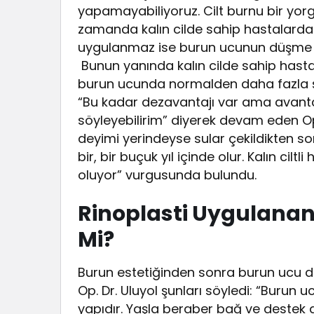
yapamayabiliyoruz. Cilt burnu bir yorga
zamanda kalın cilde sahip hastalarda b
uygulanmaz ise burun ucunun düşme iht
Bunun yanında kalın cilde sahip hastal
burun ucunda normalden daha fazla şiş
“Bu kadar dezavantajı var ama avanta
söyleyebilirim” diyerek devam eden Op. 
deyimi yerindeyse sular çekildikten so
bir, bir buçuk yıl içinde olur. Kalın cil
oluyor” vurgusunda bulundu.
Rinoplasti Uygulana
Mi?
Burun estetiğinden sonra burun ucu d
Op. Dr. Uluyol şunları söyledi: “Burun u
yapıdır. Yaşla beraber bağ ve destek d