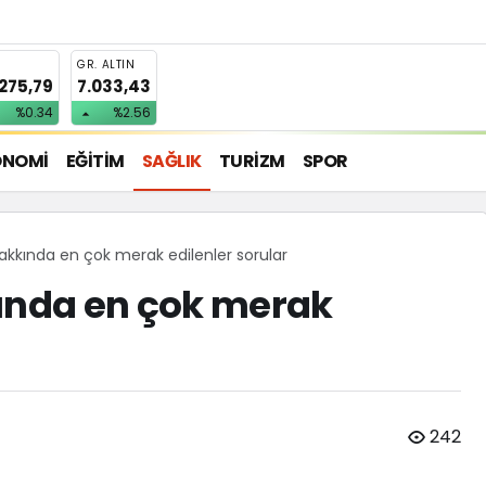
T
GR. ALTIN
.275,79
7.033,43
%0.34
%2.56
ONOMİ
EĞİTİM
SAĞLIK
TURİZM
SPOR
hakkında en çok merak edilenler sorular
kında en çok merak
242