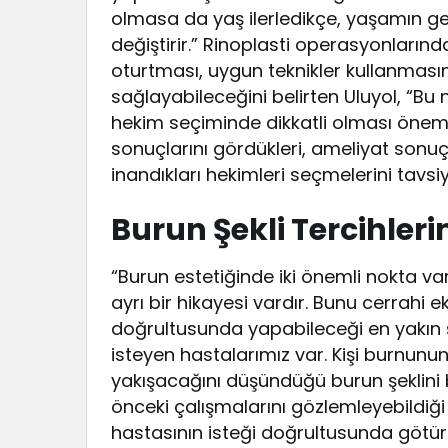
olmasa da yaş ilerledikçe, yaşamın g
değiştirir.” Rinoplasti operasyonların
oturtması, uygun teknikler kullanmas
sağlayabileceğini belirten Uluyol, “Bu
hekim seçiminde dikkatli olması önem
sonuçlarını gördükleri, ameliyat sonuçl
inandıkları hekimleri seçmelerini tavs
Burun Şekli Tercihler
“Burun estetiğinde iki önemli nokta va
ayrı bir hikayesi vardır. Bunu cerrahi 
doğrultusunda yapabileceği en yakın şe
isteyen hastalarımız var. Kişi burnun
yakışacağını düşündüğü burun şeklini be
önceki çalışmalarını gözlemleyebildiği
hastasının isteği doğrultusunda götür