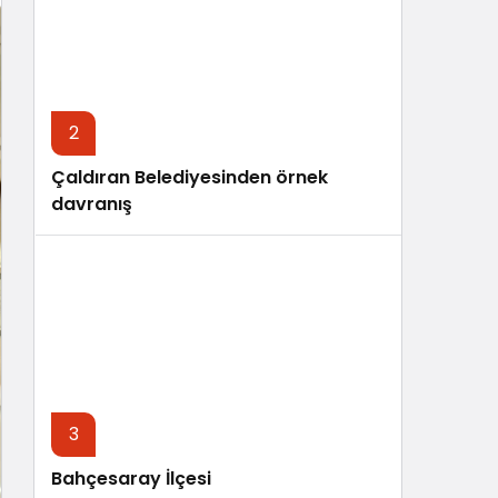
Sistem Modu
Sistem modunu seçin.
2
Çaldıran Belediyesinden örnek
davranış
3
Bahçesaray İlçesi