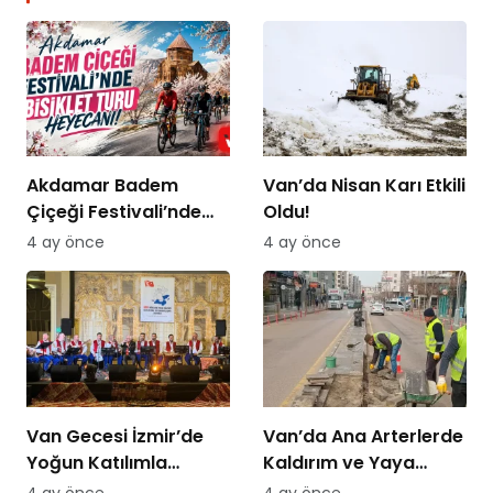
Akdamar Badem
Van’da Nisan Karı Etkili
Çiçeği Festivali’nde
Oldu!
Bisiklet Turu Heyecanı
4 ay önce
4 ay önce
Van Gecesi İzmir’de
Van’da Ana Arterlerde
Yoğun Katılımla
Kaldırım ve Yaya
Düzenlendi
Yolları Yenileniyor
4 ay önce
4 ay önce