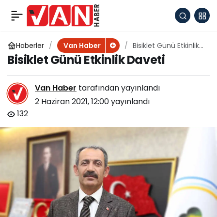
Çaldıran’da husumetli
+
-
0
Paylaş
aileler barıştı
Haberler
Bisiklet Günü Etkinlik
Van Haber
Daveti
Bisiklet Günü Etkinlik Daveti
Van Haber
tarafından yayınlandı
2 Haziran 2021, 12:00
yayınlandı
132