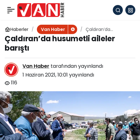
Şehit polisin adı
+
-
0
Paylaş
İpekyolu’nda
Haberler
Çaldıran’da
Van Haber
husumetli aileler
Çaldıran’da husumetli aileler
barıştı
kütüphanede
barıştı
yaşatılacak
Van Haber
tarafından yayınlandı
1 Haziran 2021, 10:01
yayınlandı
116