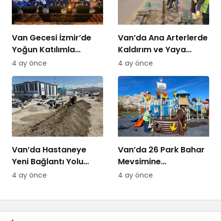
Van Gecesi İzmir’de
Van’da Ana Arterlerde
Yoğun Katılımla
Kaldırım ve Yaya
Düzenlendi
Yolları Yenileniyor
4 ay önce
4 ay önce
Van’da Hastaneye
Van’da 26 Park Bahar
Yeni Bağlantı Yolu
Mevsimine
Yapılıyor
Hazırlanıyor
4 ay önce
4 ay önce