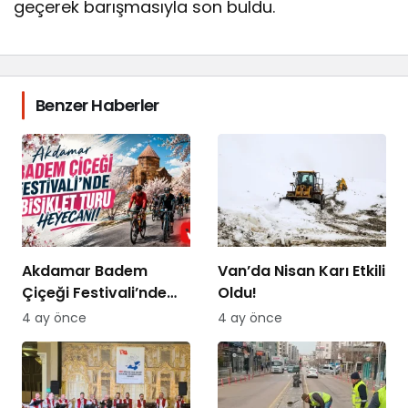
geçerek barışmasıyla son buldu.
Benzer Haberler
Akdamar Badem
Van’da Nisan Karı Etkili
Çiçeği Festivali’nde
Oldu!
Bisiklet Turu Heyecanı
4 ay önce
4 ay önce