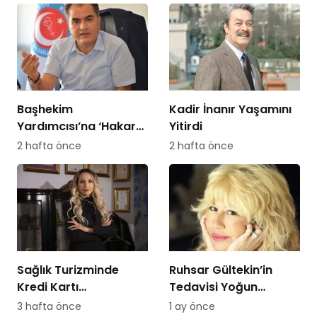
Başhekim
Kadir İnanır Yaşamını
Yardımcısı’na ‘Hakaret
Yitirdi
Davası’ Açan
2 hafta önce
2 hafta önce
Hemşireye Sürgün!
Sağlık Turizminde
Ruhsar Gültekin’in
Kredi Kartı
Tedavisi Yoğun
Dolandırıcılığına
Bakımda Sürüyor
3 hafta önce
1 ay önce