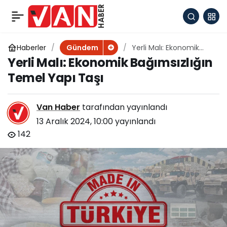
Erdoğan çiftinden
+
-
0
Paylaş
‘Anadoludakiler’
Haberler
Yerli Malı: Ekonomik
Gündem
Bağımsızlığın Temel
Yerli Malı: Ekonomik Bağımsızlığın
Yapı Taşı
sergisine ziyaret
Temel Yapı Taşı
Van Haber
tarafından yayınlandı
13 Aralık 2024, 10:00
yayınlandı
142