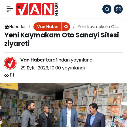
Yeni Kaymakamdan
+
-
0
Paylaş
Kocapınar Mahallesi
Haberler
Yeni Kaymakam Oto
Van Haber
Sanayi Sitesi ziyareti
Yeni Kaymakam Oto Sanayi Sitesi
Ziyareti
ziyareti
Van Haber
tarafından yayınlandı
29 Eylül 2023, 10:00
yayınlandı
111