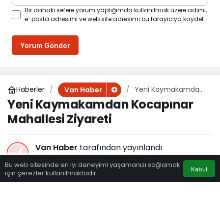
Bir dahaki sefere yorum yaptığımda kullanılmak üzere adımı,
e-posta adresimi ve web site adresimi bu tarayıcıya kaydet.
Yorum Gönder
Haberler
Yeni Kaymakamdan
Van Haber
Kocapınar Mahallesi
Yeni Kaymakamdan Kocapınar
Ziyareti
Mahallesi Ziyareti
Van Haber
tarafından yayınlandı
28 Eylül 2023, 16:00
yayınlandı
Bu web sitesinde en iyi deneyimi yaşamanızı sağlamak
Kabul
126
için çerezler kullanılmaktadır.
Eczaneler
Trafik
Hava Durumu
Anasayfa