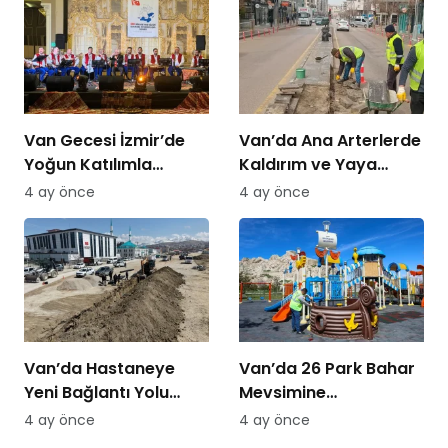
Van Gecesi İzmir’de
Van’da Ana Arterlerde
Yoğun Katılımla
Kaldırım ve Yaya
Düzenlendi
Yolları Yenileniyor
4 ay önce
4 ay önce
Van’da Hastaneye
Van’da 26 Park Bahar
Yeni Bağlantı Yolu
Mevsimine
Yapılıyor
Hazırlanıyor
4 ay önce
4 ay önce