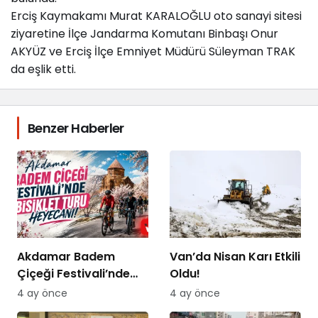
Erciş Kaymakamı Murat KARALOĞLU oto sanayi sitesi
ziyaretine İlçe Jandarma Komutanı Binbaşı Onur
AKYÜZ ve Erciş İlçe Emniyet Müdürü Süleyman TRAK
da eşlik etti.
Benzer Haberler
Akdamar Badem
Van’da Nisan Karı Etkili
Çiçeği Festivali’nde
Oldu!
Bisiklet Turu Heyecanı
4 ay önce
4 ay önce