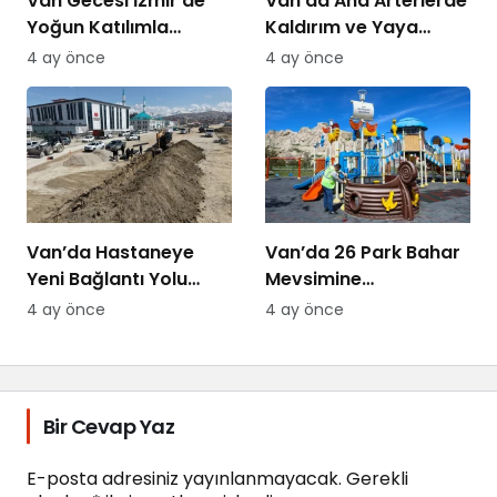
Van Gecesi İzmir’de
Van’da Ana Arterlerde
Yoğun Katılımla
Kaldırım ve Yaya
Düzenlendi
Yolları Yenileniyor
4 ay önce
4 ay önce
Van’da Hastaneye
Van’da 26 Park Bahar
Yeni Bağlantı Yolu
Mevsimine
Yapılıyor
Hazırlanıyor
4 ay önce
4 ay önce
Bir Cevap Yaz
E-posta adresiniz yayınlanmayacak.
Gerekli