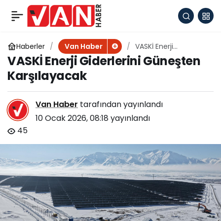
Van Büyükşehir
+
-
0
Paylaş
Belediyesi kuşlar için
Haberler
VASKİ Enerji
Van Haber
Giderlerini Güneşten
VASKİ Enerji Giderlerini Güneşten
Karşılayacak
doğaya yem bıraktı
Karşılayacak
Van Haber
tarafından yayınlandı
10 Ocak 2026, 08:18
yayınlandı
45