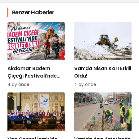
Benzer Haberler
Akdamar Badem
Van’da Nisan Karı Etkili
Çiçeği Festivali’nde
Oldu!
Bisiklet Turu Heyecanı
4 ay önce
4 ay önce