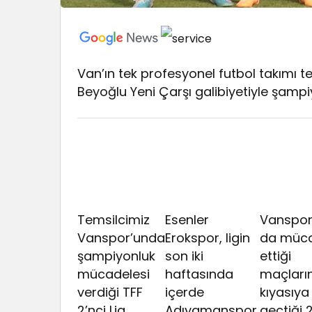
Van’ın tek profesyonel futbol takımı
Beyoğlu Yeni Çarşı galibiyetiyle şampiy
Temsilcimiz
Esenler
Vanspor
Vanspor’unda
Erokspor, ligin
da müc
şampiyonluk
son iki
ettiği
mücadelesi
haftasında
maçları
verdiği TFF
içerde
kıyasıya
2’nci Lig
Adıyamanspor,
geçtiği 2