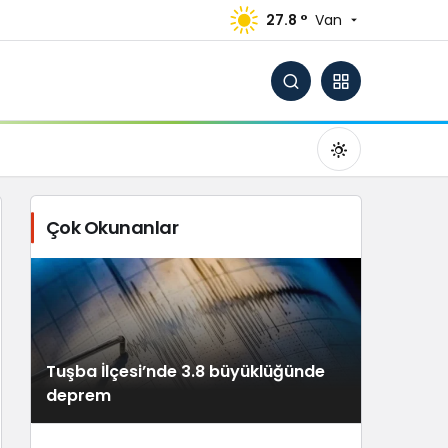
27.8 °
Van
Çok Okunanlar
Gündüz Modu
Gündüz modunu seçin.
Tuşba İlçesi’nde 3.8 büyüklüğünde
Gece Modu
deprem
Gece modunu seçin.