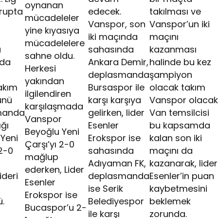
oynanan
rupta
edecek.
takılması ve
mücadeleler
Vanspor, son
Vanspor’un iki
yine kıyasıya
iki maçında
maçını
mücadelelere
u
sahasında
kazanması
sahne oldu.
da
Ankara Demir,
halinde bu kez
Herkesi
deplasmanda
şampiyon
yakından
takım
Bursaspor ile
olacak takım
ilgilendiren
ünü
karşı karşıya
Vanspor olacak
karşılaşmada
manda
gelirken, lider
Van temsilcisi
Vanspor
ığı
Esenler
bu kapsamda
Beyoğlu Yeni
Yeni
Erokspor ise
kalan son iki
Çarşı’yı 2-0
 2-0
sahasında
maçını da
mağlup
Adıyaman FK,
kazanarak, lider
ederken, Lider
ideri
deplasmanda
Esenler’in puan
Esenler
ise Serik
kaybetmesini
Erokspor ise
.
Belediyespor
beklemek
Bucaspor’u 2-
ile karşı
zorunda.