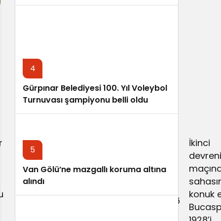
4
Gürpınar Belediyesi 100. Yıl Voleybol
Turnuvası şampiyonu belli oldu
r
İkinci
5
Son olarak
devreni
Beyoğlu Yeni
maçın
Van Gölü’ne mazgallı koruma altına
İkinci
Çarşı maçıyla
sahası
alındı
devrede
u
birlikte ligdeki
konuk e
oynadığı 16
23. galibiyetini
Bucasp
maçta, 13
alan Vanspor,
1928’i