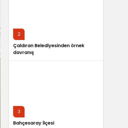
Sistem Modu
Sistem modunu seçin.
2
Çaldıran Belediyesinden örnek
davranış
3
Bahçesaray İlçesi