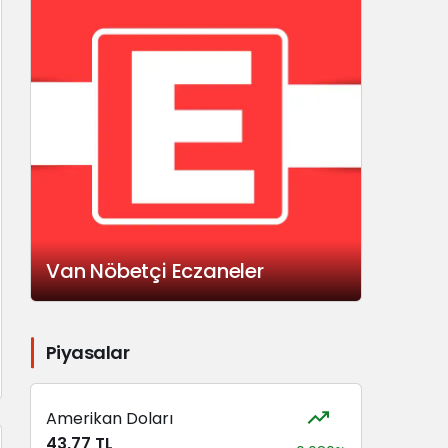
Van Nöbetçi Eczaneler
Piyasalar
Amerikan Doları
43,77 TL