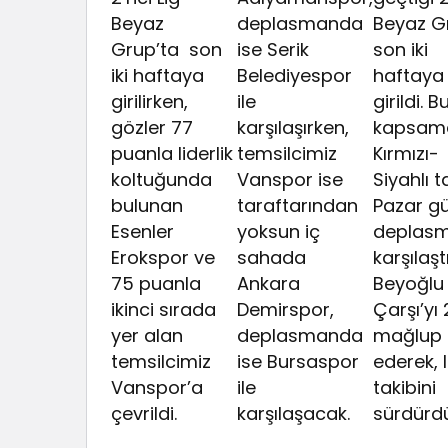
Beyaz
deplasmanda
Beyaz G
Grup’ta son
ise Serik
son iki
iki haftaya
Belediyespor
haftaya
girilirken,
ile
girildi. B
gözler 77
karşılaşırken,
kapsam
puanla liderlik
temsilcimiz
Kırmızı-
koltuğunda
Vanspor ise
Siyahlı 
bulunan
taraftarından
Pazar g
Esenler
yoksun iç
deplas
Erokspor ve
sahada
karşılaşt
75 puanla
Ankara
Beyoğlu 
ikinci sırada
Demirspor,
Çarşı’yı
yer alan
deplasmanda
mağlup
temsilcimiz
ise Bursaspor
ederek, l
Vanspor’a
ile
takibini
çevrildi.
karşılaşacak.
sürdürdü