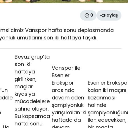
0
Paylaş
 temsilcimiz Vanspor hafta sonu deplasmanda
onluk umutlarını son iki haftaya taşıdı.
Beyaz grup’ta
son iki
Vanspor ile
haftaya
Esenler
girilirken,
Erokspor
Esenler Erokspo
maçlar
’un
arasında
kalan iki maçını
kıyasıya
adele
devam eden
kazanması
mücadelelere
şampiyonluk
halinde
sahne oluyor.
n
yarışı kalan iki
şampiyonluğun
Bu kapsamda
haftada da
ilan edecekken,
hafta sonu
. Lig
devam
bir maçta