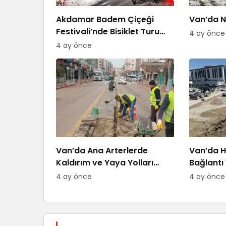
Akdamar Badem Çiçeği
Van’da Ni
Festivali’nde Bisiklet Turu
4 ay önce
Heyecanı
4 ay önce
Van’da Ana Arterlerde
Van’da H
Kaldırım ve Yaya Yolları
Bağlantı 
Yenileniyor
4 ay önce
4 ay önce