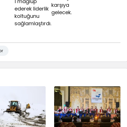
1 mağlup
karşıya
ederek liderlik
gelecek.
koltuğunu
sağlamlaştırdı.
or