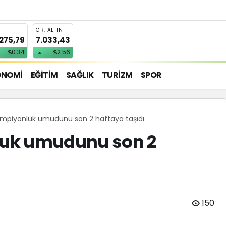
T
GR. ALTIN
.275,79
7.033,43
%0.34
%2.56
ONOMİ
EĞİTİM
SAĞLIK
TURİZM
SPOR
mpiyonluk umudunu son 2 haftaya taşıdı
uk umudunu son 2
150