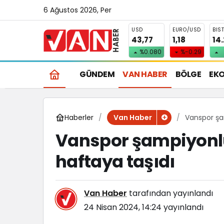
6 Ağustos 2026, Per
USD
EURO/USD
BIS
43,77
1,18
14
%0.080
%-0.29
GÜNDEM
VAN HABER
BÖLGE
EK
Haberler
Vanspor şa
Van Haber
Vanspor şampiyonl
haftaya taşıdı
Van Haber
tarafından yayınlandı
24 Nisan 2024, 14:24
yayınlandı