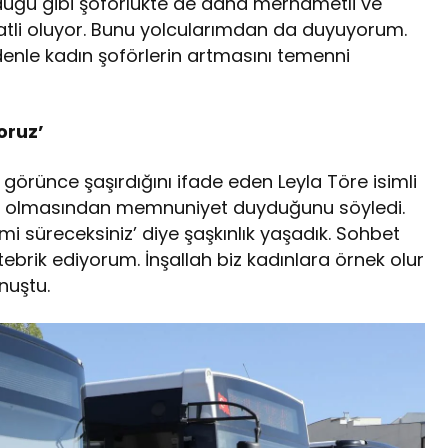
uğu gibi şoförlükte de daha merhametli ve
katli oluyor. Bunu yolcularımdan da duyuyorum.
enle kadın şoförlerin artmasını temenni
oruz’
görünce şaşırdığını ifade eden Leyla Töre isimli
nda olmasından memnuniyet duyduğunu söyledi.
mi süreceksiniz’ diye şaşkınlık yaşadık. Sohbet
brik ediyorum. İnşallah biz kadınlara örnek olur
nuştu.