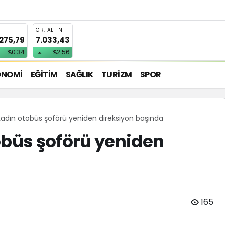
T
GR. ALTIN
.275,79
7.033,43
%0.34
%2.56
ONOMİ
EĞİTİM
SAĞLIK
TURİZM
SPOR
kadın otobüs şoförü yeniden direksiyon başında
obüs şoförü yeniden
165