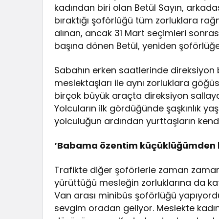
kadından biri olan Betül Sayın, arkada
bıraktığı şoförlüğü tüm zorluklara r
alınan, ancak 31 Mart seçimleri sonras
başına dönen Betül, yeniden şoförlüğe
Sabahın erken saatlerinde direksiyon 
meslektaşları ile aynı zorluklara göğü
birçok büyük araçta direksiyon sallaya
Yolcuların ilk gördüğünde şaşkınlık yaş
yolculuğun ardından yurttaşların ken
‘Babama özentim küçüklüğümden b
Trafikte diğer şoförlerle zaman zaman
yürüttüğü mesleğin zorluklarına da ka
Van arası minibüs şoförlüğü yapıyor
sevgim oradan geliyor. Meslekte kadın 