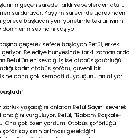
şlarının geçen sürede farklı sebeplerden ötürü
ağmen sürdürüyor. Kayyım sürecinde görevinden
ı göreve başlayan yeni yönetimle tekrar işinin
 dönmenin sevincini yaşıyor.
başına geçerek sefere başlayan Betül, erkek
s geriyor. Belediye bünyesinde farklı zamanlarda
n Betül’ün en sevdiği iş ise otobüs şoförlüğü.
adığı kadın otobüs şoförü, güvenli bir
disine daha çok sempati duyduğunu anlatıyor.
aşladı’
 zorluk yaşadığını anlatan Betül Sayın, severek
tlandığını vurguluyor. Betül, “Babam Başkale-
du. Ona çok özeniyordum. Otobüs şoförlüğü
şoför sayısının artması gerektiğini