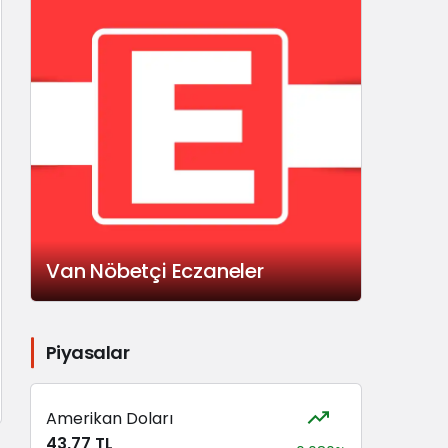
Van Nöbetçi Eczaneler
Piyasalar
Amerikan Doları
43,77 TL