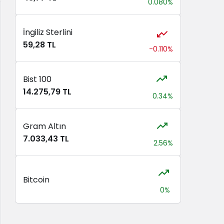
0.080%
İngiliz Sterlini
59,28 TL
-0.110%
Bist 100
14.275,79 TL
0.34%
Gram Altın
7.033,43 TL
2.56%
Bitcoin
0%