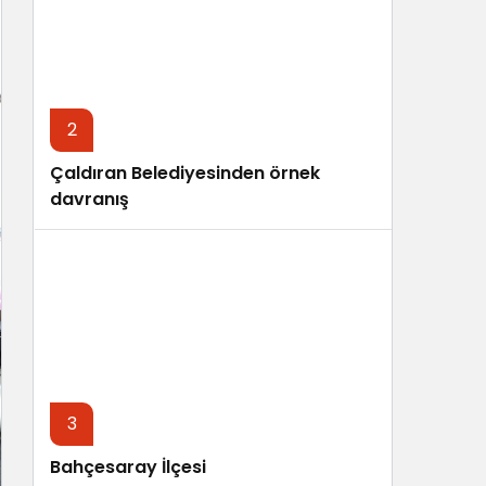
Sistem Modu
Sistem modunu seçin.
2
Çaldıran Belediyesinden örnek
davranış
3
Bahçesaray İlçesi