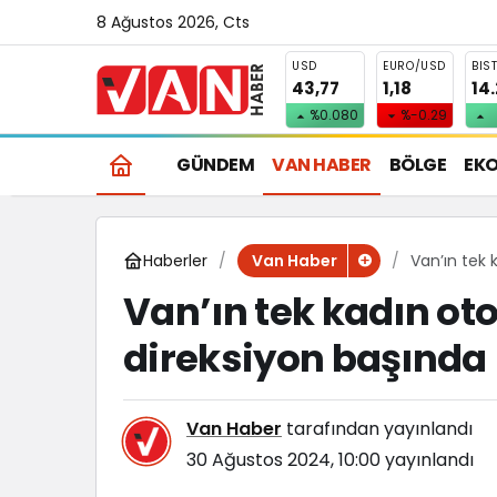
8 Ağustos 2026, Cts
USD
EURO/USD
BIS
43,77
1,18
14
%0.080
%-0.29
GÜNDEM
VAN HABER
BÖLGE
EK
Haberler
Van’ın tek 
Van Haber
Van’ın tek kadın ot
direksiyon başında
Van Haber
tarafından yayınlandı
30 Ağustos 2024, 10:00
yayınlandı