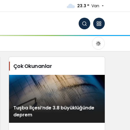
23.3 °
Van
Çok Okunanlar
Gündüz Modu
Gündüz modunu seçin.
Tuşba İlçesi’nde 3.8 büyüklüğünde
Gece Modu
deprem
Gece modunu seçin.