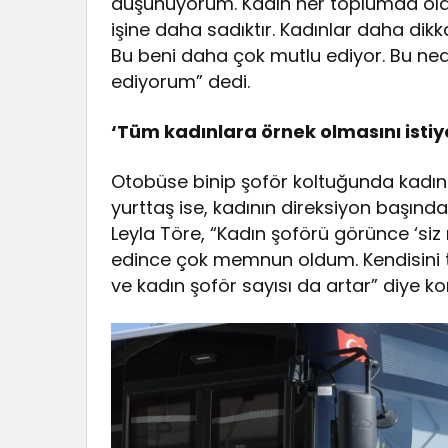
düşünüyorum. Kadın her toplumda old
işine daha sadıktır. Kadınlar daha dik
Bu beni daha çok mutlu ediyor. Bu ned
ediyorum” dedi.
‘Tüm kadınlara örnek olmasını istiy
Otobüse binip şoför koltuğunda kadın 
yurttaş ise, kadının direksiyon başı
Leyla Töre, “Kadın şoförü görünce ‘siz 
edince çok memnun oldum. Kendisini te
ve kadın şoför sayısı da artar” diye ko