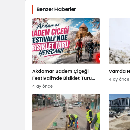
Benzer Haberler
Akdamar Badem Çiçeği
Van’da Ni
Festivali’nde Bisiklet Turu
4 ay önce
Heyecanı
4 ay önce