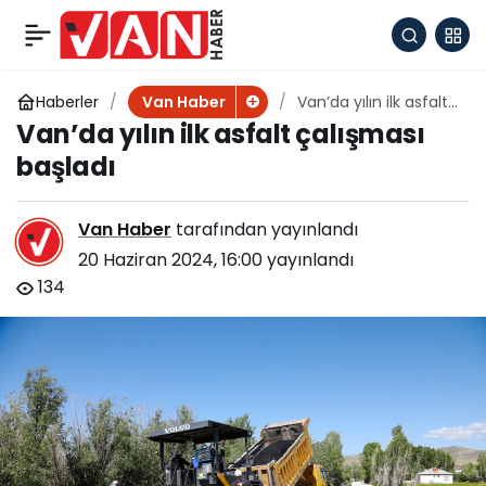
Murat Karaoğlu’nun
+
-
0
Paylaş
Eğitim–Öğretim Yılı Yıl
Haberler
Van’da yılın ilk asfalt
Van Haber
çalışması başladı
Van’da yılın ilk asfalt çalışması
Sonu Mesajı
başladı
Van Haber
tarafından yayınlandı
20 Haziran 2024, 16:00
yayınlandı
134