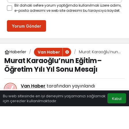
Bir dahaki sefere yorum yaptığımda kullanılmak üzere adımı,
e-posta adresimi ve web site adresimi bu tarayıcıya kaydet.
Yorum Gönder
Haberler
Murat Karaoğlu’nun
Van Haber
Eğitim–Öğretim Yılı
Murat Karaoğlu’nun Eğitim–
Yıl Sonu Mesajı
Öğretim Yılı Yıl Sonu Mesajı
Van Haber
tarafından yayınlandı
20 Haziran 2024, 12:00
yayınlandı
Bu web sitesinde en iyi deneyimi yaşamanızı sağlamak
Kabul
181
için çerezler kullanılmaktadır.
Eczaneler
Trafik
Hava Durumu
Anasayfa