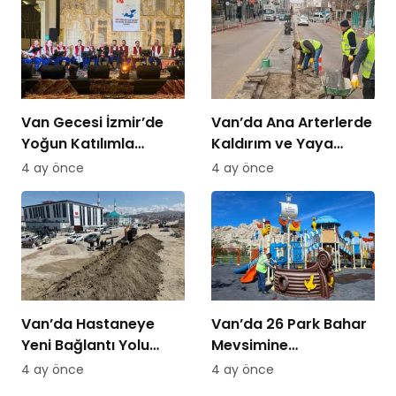
Van Gecesi İzmir’de
Van’da Ana Arterlerde
Yoğun Katılımla
Kaldırım ve Yaya
Düzenlendi
Yolları Yenileniyor
4 ay önce
4 ay önce
Van’da Hastaneye
Van’da 26 Park Bahar
Yeni Bağlantı Yolu
Mevsimine
Yapılıyor
Hazırlanıyor
4 ay önce
4 ay önce