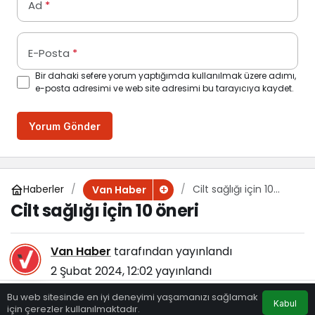
Ad
*
E-Posta
*
Bir dahaki sefere yorum yaptığımda kullanılmak üzere adımı,
e-posta adresimi ve web site adresimi bu tarayıcıya kaydet.
Yorum Gönder
Haberler
Cilt sağlığı için 10
Van Haber
öneri
Cilt sağlığı için 10 öneri
Van Haber
tarafından yayınlandı
2 Şubat 2024, 12:02
yayınlandı
139
Bu web sitesinde en iyi deneyimi yaşamanızı sağlamak
Kabul
için çerezler kullanılmaktadır.
Eczaneler
Trafik
Hava Durumu
Anasayfa