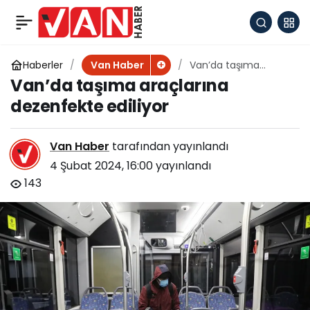
Cilt sağlığı için 10 öneri
+
-
0
Paylaş
Haberler
Van’da taşıma
Van Haber
araçlarına
Van’da taşıma araçlarına
dezenfekte ediliyor
dezenfekte ediliyor
Van Haber
tarafından yayınlandı
4 Şubat 2024, 16:00
yayınlandı
143