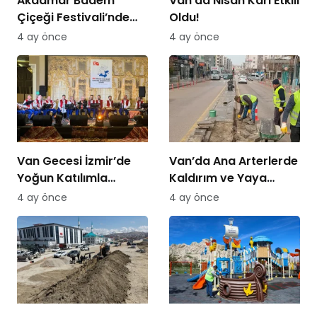
Akdamar Badem
Van’da Nisan Karı Etkili
Çiçeği Festivali’nde
Oldu!
Bisiklet Turu Heyecanı
4 ay önce
4 ay önce
Van Gecesi İzmir’de
Van’da Ana Arterlerde
Yoğun Katılımla
Kaldırım ve Yaya
Düzenlendi
Yolları Yenileniyor
4 ay önce
4 ay önce