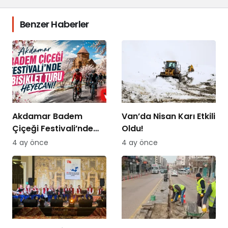
Benzer Haberler
Akdamar Badem
Van’da Nisan Karı Etkili
Çiçeği Festivali’nde
Oldu!
Bisiklet Turu Heyecanı
4 ay önce
4 ay önce