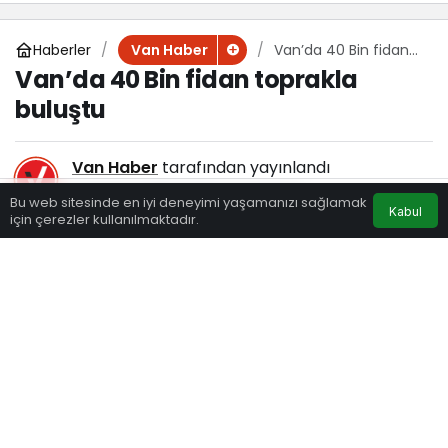
Haberler
Van’da 40 Bin fidan
Van Haber
toprakla buluştu
Van’da 40 Bin fidan toprakla
buluştu
Van Haber
tarafından yayınlandı
17 Kasım 2021, 15:15
yayınlandı
Bu web sitesinde en iyi deneyimi yaşamanızı sağlamak
Kabul
116
için çerezler kullanılmaktadır.
Eczaneler
Trafik
Hava Durumu
Anasayfa