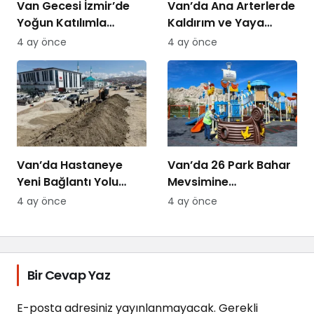
Van Gecesi İzmir’de
Van’da Ana Arterlerde
Yoğun Katılımla
Kaldırım ve Yaya
Düzenlendi
Yolları Yenileniyor
4 ay önce
4 ay önce
Van’da Hastaneye
Van’da 26 Park Bahar
Yeni Bağlantı Yolu
Mevsimine
Yapılıyor
Hazırlanıyor
4 ay önce
4 ay önce
Bir Cevap Yaz
E-posta adresiniz yayınlanmayacak.
Gerekli