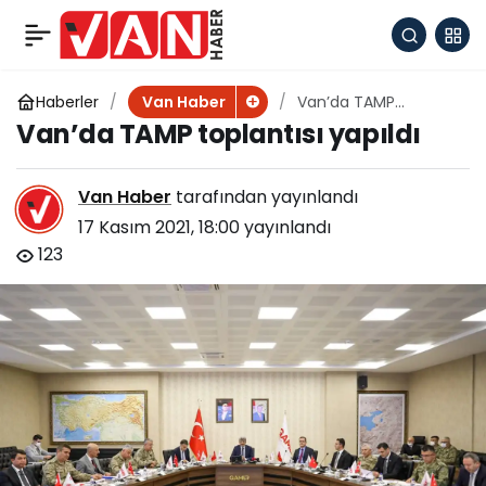
Van’da 40 Bin fidan
+
-
0
Paylaş
toprakla buluştu
Haberler
Van’da TAMP
Van Haber
toplantısı yapıldı
Van’da TAMP toplantısı yapıldı
Van Haber
tarafından yayınlandı
17 Kasım 2021, 18:00
yayınlandı
123