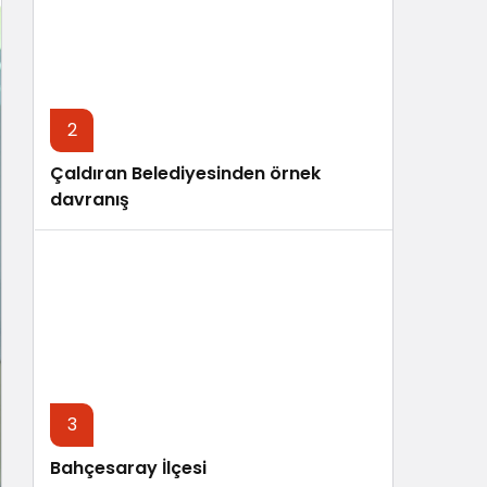
Sistem Modu
Sistem modunu seçin.
2
Çaldıran Belediyesinden örnek
davranış
3
Bahçesaray İlçesi