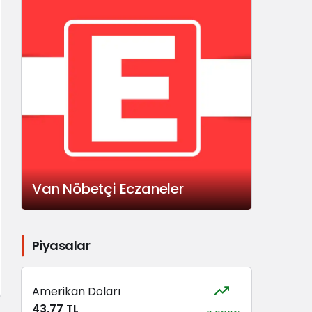
Van Nöbetçi Eczaneler
Piyasalar
Amerikan Doları
43,77 TL