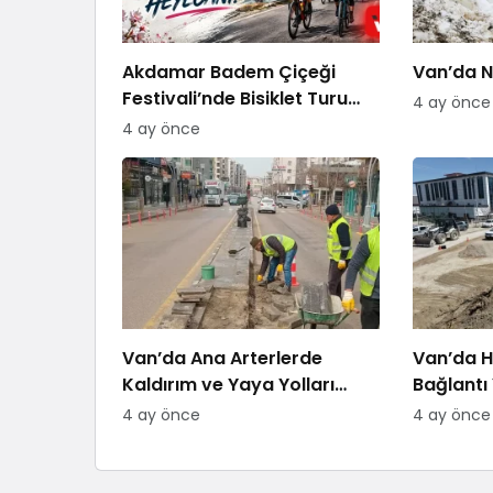
Akdamar Badem Çiçeği
Van’da Ni
Festivali’nde Bisiklet Turu
4 ay önce
Heyecanı
4 ay önce
Van’da Ana Arterlerde
Van’da H
Kaldırım ve Yaya Yolları
Bağlantı 
Yenileniyor
4 ay önce
4 ay önce