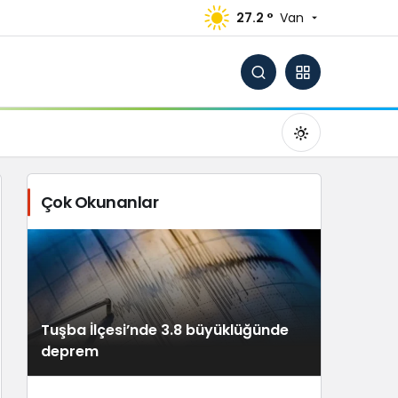
27.2 °
Van
Çok Okunanlar
Gündüz Modu
Gündüz modunu seçin.
Tuşba İlçesi’nde 3.8 büyüklüğünde
Gece Modu
deprem
Gece modunu seçin.