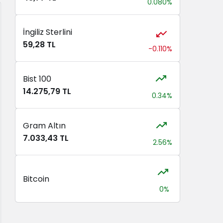
0.080%
İngiliz Sterlini
59,28 TL
-0.110%
Bist 100
14.275,79 TL
0.34%
Gram Altın
7.033,43 TL
2.56%
Bitcoin
0%