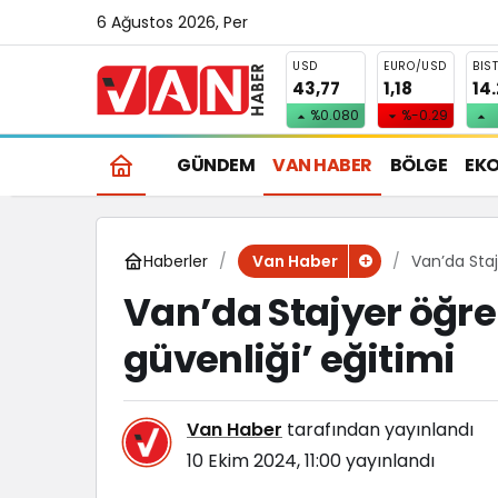
6 Ağustos 2026, Per
USD
EURO/USD
BIS
43,77
1,18
14
%0.080
%-0.29
GÜNDEM
VAN HABER
BÖLGE
EK
Haberler
Van’da Stajy
Van Haber
Van’da Stajyer öğren
güvenliği’ eğitimi
Van Haber
tarafından yayınlandı
10 Ekim 2024, 11:00
yayınlandı