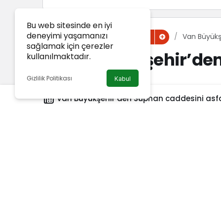
Bu web sitesinde en iyi
deneyimi yaşamanızı
Haberler
Van Büyükş
Van Haber
sağlamak için çerezler
Van Büyükşehir’den
kullanılmaktadır.
çalışması
Gizlilik Politikası
Kabul
Van Büyükşehir’den Süphan caddesini asfa
Van Haber
tarafından yayınlandı
10 Ekim 2024, 10:30
yayınlandı