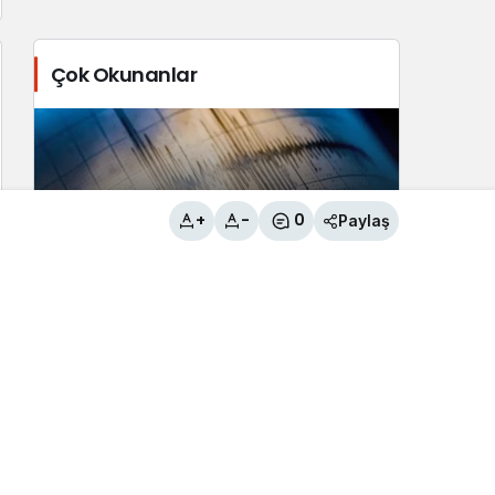
Çok Okunanlar
+
-
0
Paylaş
Tuşba İlçesi’nde 3.8 büyüklüğünde
deprem
2
Çaldıran Belediyesinden örnek