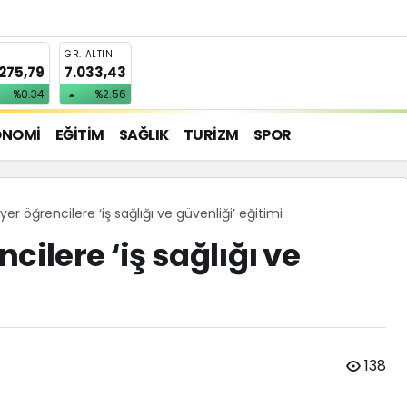
T
GR. ALTIN
.275,79
7.033,43
%0.34
%2.56
ONOMİ
EĞİTİM
SAĞLIK
TURİZM
SPOR
er öğrencilere ‘iş sağlığı ve güvenliği’ eğitimi
cilere ‘iş sağlığı ve
138