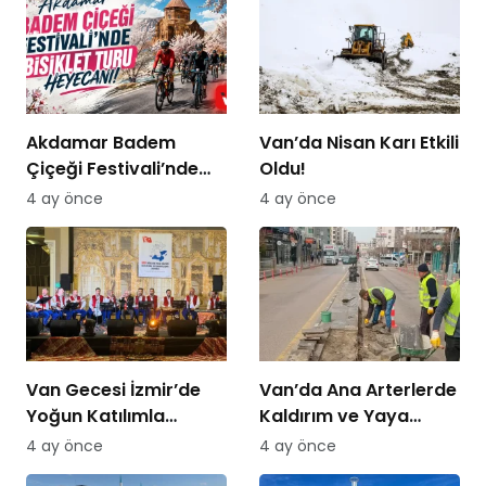
Akdamar Badem
Van’da Nisan Karı Etkili
Çiçeği Festivali’nde
Oldu!
Bisiklet Turu Heyecanı
4 ay önce
4 ay önce
Van Gecesi İzmir’de
Van’da Ana Arterlerde
Yoğun Katılımla
Kaldırım ve Yaya
Düzenlendi
Yolları Yenileniyor
4 ay önce
4 ay önce