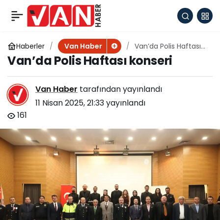
Van Büyükşehir
+
-
0
Paylaş
Belediyesi Doğu
Haberler
Van’da Polis Haftası
Van Haber
konseri
Van’da Polis Haftası konseri
Anadolu Kariyer
Van Haber
tarafından yayınlandı
Fuarın’da
11 Nisan 2025, 21:33
yayınlandı
161