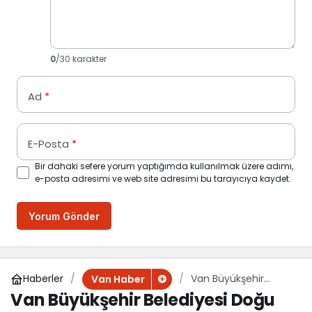
0
/30 karakter
Ad
*
E-Posta
*
Bir dahaki sefere yorum yaptığımda kullanılmak üzere adımı,
e-posta adresimi ve web site adresimi bu tarayıcıya kaydet.
Yorum Gönder
Haberler
Van Büyükşehir
Van Haber
Belediyesi Doğu
Van Büyükşehir Belediyesi Doğu
Anadolu Kariyer