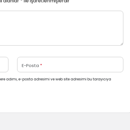
i alanlar
*
ile işaretlenmişlerdir
E-Posta
*
ere adımı, e-posta adresimi ve web site adresimi bu tarayıcıya