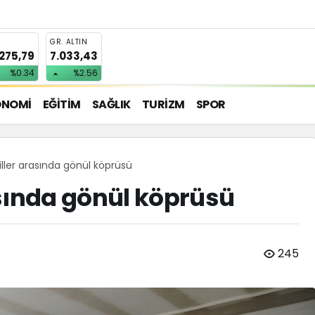
T
GR. ALTIN
.275,79
7.033,43
%0.34
%2.56
ONOMİ
EĞİTİM
SAĞLIK
TURİZM
SPOR
ller arasında gönül köprüsü
sında gönül köprüsü
245