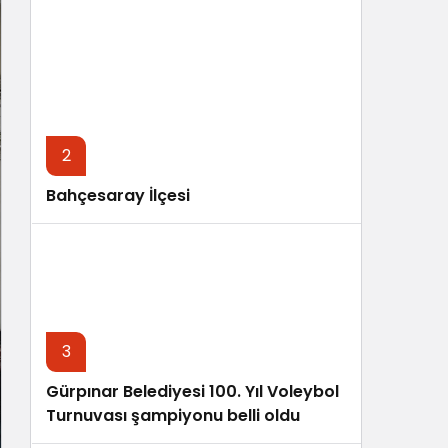
Sistem Modu
Sistem modunu seçin.
2
Bahçesaray İlçesi
3
Gürpınar Belediyesi 100. Yıl Voleybol
Turnuvası şampiyonu belli oldu