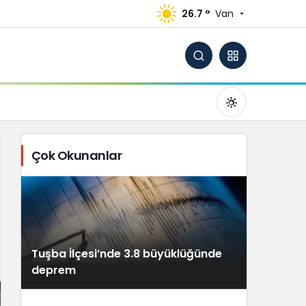
26.7 °
Van
Çok Okunanlar
Gündüz Modu
Gündüz modunu seçin.
Tuşba İlçesi’nde 3.8 büyüklüğünde
Gece Modu
deprem
Gece modunu seçin.