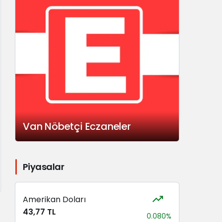
Van Nöbetçi Eczaneler
Piyasalar
Amerikan Doları
43,77 TL
0.080%