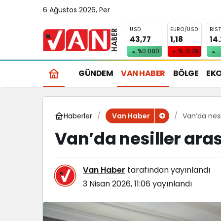
6 Ağustos 2026, Per
USD
EURO/USD
BIS
43,77
1,18
14
%0.080
%-0.29
GÜNDEM
VAN HABER
BÖLGE
EK
Haberler
Van’da nesi
Van Haber
Van’da nesiller ara
Van Haber
tarafından yayınlandı
3 Nisan 2026, 11:06
yayınlandı