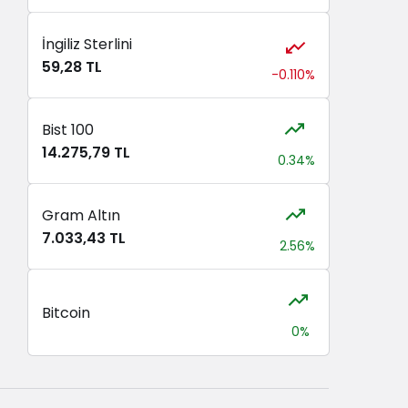
İngiliz Sterlini
59,28 TL
-0.110%
Bist 100
14.275,79 TL
0.34%
Gram Altın
7.033,43 TL
2.56%
Bitcoin
0%