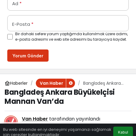
Ad
*
E-Posta
*
Bir dahaki sefere yorum yaptığımda kullanılmak üzere adımı,
e-posta adresimi ve web site adresimi bu tarayıcıya kaydet.
Yorum Gönder
Haberler
Bangladeş Ankara
Van Haber
Büyükelçisi Mannan
Bangladeş Ankara Büyükelçisi
Van’da
Mannan Van’da
Van Haber
tarafından yayınlandı
5 Ağustos 2021, 15:58
yayınlandı
Bu web sitesinde en iyi deneyimi yaşamanızı sağlamak
Kabul
125
için çerezler kullanılmaktadır.
Eczaneler
Trafik
Hava Durumu
Anasayfa