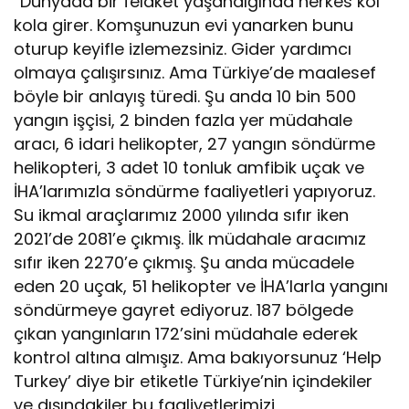
“Dünyada bir felaket yaşandığında herkes kol
kola girer. Komşunuzun evi yanarken bunu
oturup keyifle izlemezsiniz. Gider yardımcı
olmaya çalışırsınız. Ama Türkiye’de maalesef
böyle bir anlayış türedi. Şu anda 10 bin 500
yangın işçisi, 2 binden fazla yer müdahale
aracı, 6 idari helikopter, 27 yangın söndürme
helikopteri, 3 adet 10 tonluk amfibik uçak ve
İHA’larımızla söndürme faaliyetleri yapıyoruz.
Su ikmal araçlarımız 2000 yılında sıfır iken
2021’de 2081’e çıkmış. İlk müdahale aracımız
sıfır iken 2270’e çıkmış. Şu anda mücadele
eden 20 uçak, 51 helikopter ve İHA’larla yangını
söndürmeye gayret ediyoruz. 187 bölgede
çıkan yangınların 172’sini müdahale ederek
kontrol altına almışız. Ama bakıyorsunuz ‘Help
Turkey’ diye bir etiketle Türkiye’nin içindekiler
ve dışındakiler bu faaliyetlerimizi