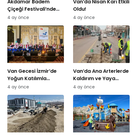
Akdamar Badem
Van’da Nisan Karı Etkili
Çiçeği Festivali’nde
Oldu!
Bisiklet Turu Heyecanı
4 ay önce
4 ay önce
Van Gecesi İzmir’de
Van’da Ana Arterlerde
Yoğun Katılımla
Kaldırım ve Yaya
Düzenlendi
Yolları Yenileniyor
4 ay önce
4 ay önce