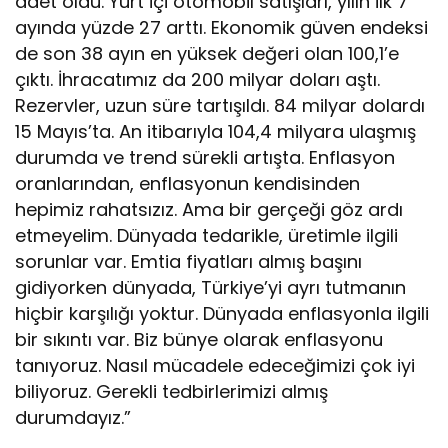
adet oldu. Yurt içi otomobil satışları, yılın ilk 7
ayında yüzde 27 arttı. Ekonomik güven endeksi
de son 38 ayın en yüksek değeri olan 100,1’e
çıktı. İhracatımız da 200 milyar doları aştı.
Rezervler, uzun süre tartışıldı. 84 milyar dolardı
15 Mayıs’ta. An itibarıyla 104,4 milyara ulaşmış
durumda ve trend sürekli artışta. Enflasyon
oranlarından, enflasyonun kendisinden
hepimiz rahatsızız. Ama bir gerçeği göz ardı
etmeyelim. Dünyada tedarikle, üretimle ilgili
sorunlar var. Emtia fiyatları almış başını
gidiyorken dünyada, Türkiye’yi ayrı tutmanın
hiçbir karşılığı yoktur. Dünyada enflasyonla ilgili
bir sıkıntı var. Biz bünye olarak enflasyonu
tanıyoruz. Nasıl mücadele edeceğimizi çok iyi
biliyoruz. Gerekli tedbirlerimizi almış
durumdayız.”