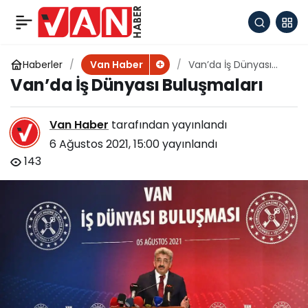
Bangladeş Ankara
+
-
0
Paylaş
Büyükelçisi Mannan
Haberler
Van’da İş Dünyası
Van Haber
Buluşmaları
Van’da İş Dünyası Buluşmaları
Van’da
Van Haber
tarafından yayınlandı
6 Ağustos 2021, 15:00
yayınlandı
143