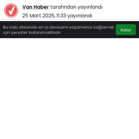
Van Haber
tarafından yayınlandı
25 Mart 2025, 11:33
yayınlandı
122
Bu web sitesinde en iyi deneyimi yaşamanızı sağlamak
Kabul
için çerezler kullanılmaktadır.
Eczaneler
Trafik
Hava Durumu
Anasayfa