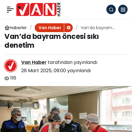
Vaski’den yeni tahsilat
+
-
0
Paylaş
veznesi
Haberler
Van’da bayram
Van Haber
öncesi sıkı denetim
Van’da bayram öncesi sıkı
denetim
Van Haber
tarafından yayınlandı
26 Mart 2025, 09:00
yayınlandı
116