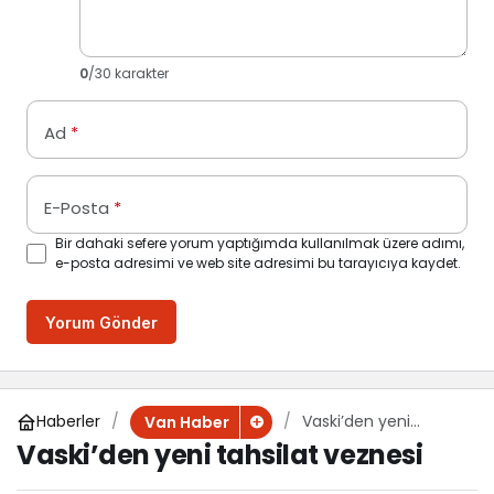
0
/30 karakter
Ad
*
E-Posta
*
Bir dahaki sefere yorum yaptığımda kullanılmak üzere adımı,
e-posta adresimi ve web site adresimi bu tarayıcıya kaydet.
Yorum Gönder
Haberler
Vaski’den yeni
Van Haber
tahsilat veznesi
Vaski’den yeni tahsilat veznesi