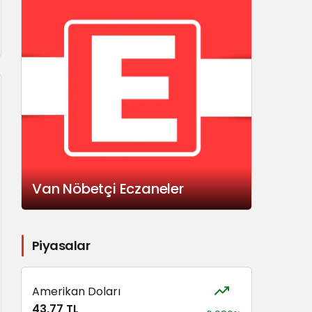
Van Nöbetçi Eczaneler
Piyasalar
Amerikan Doları
43,77 TL