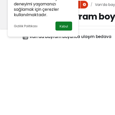
deneyimi yaşamanızı
Haberler
Van’da ba
Van Haber
sağlamak için çerezler
Van’da bayram boy
kullanılmaktadır.
Gizlilik Politikası
Kabul
Van Haber
tarafından yayınlandı
Van’da bayram boyunca ulaşım bedava
25 Mart 2026, 07:17
yayınlandı