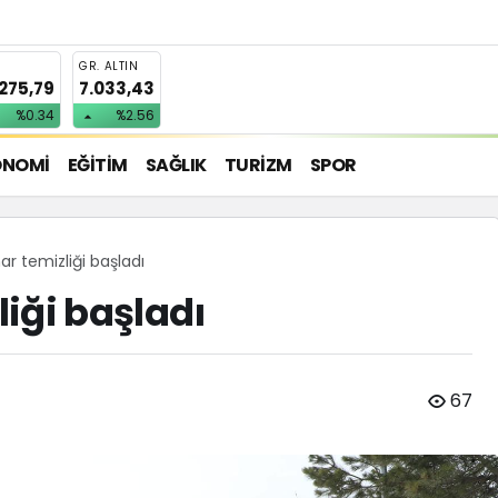
T
GR. ALTIN
.275,79
7.033,43
%0.34
%2.56
ONOMİ
EĞİTİM
SAĞLIK
TURİZM
SPOR
r temizliği başladı
iği başladı
67