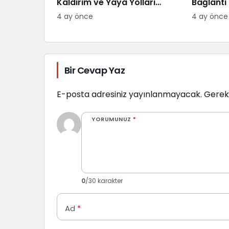
Kaldırım ve Yaya Yolları
Bağlantı 
Yenileniyor
4 ay önce
4 ay önce
Bir Cevap Yaz
E-posta adresiniz yayınlanmayacak.
Gerekl
YORUMUNUZ
*
0
/30 karakter
Ad
*