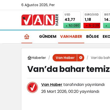
6 Ağustos 2026, Per
USD
EURO/USD
BIS
43,77
1,18
14
%0.080
%-0.29
GÜNDEM
VAN HABER
BÖLGE
EK
Haberler
Van’da baha
Van Haber
Van’da bahar temizl
Van Haber
tarafından yayınlandı
26 Mart 2026, 00:20
yayınlandı