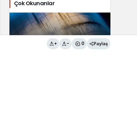
Çok Okunanlar
+
-
0
Paylaş
Tuşba İlçesi’nde 3.8 büyüklüğünde
deprem
2
Çaldıran Belediyesinden örnek
davranış