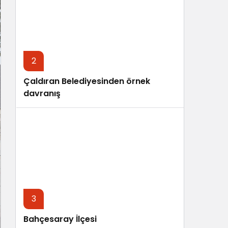
Sistem Modu
Sistem modunu seçin.
2
Çaldıran Belediyesinden örnek
davranış
3
Bahçesaray İlçesi