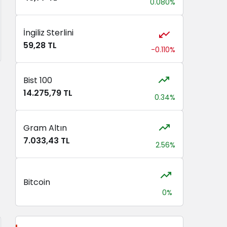
0.080%
İngiliz Sterlini
59,28 TL
-0.110%
Bist 100
14.275,79 TL
0.34%
Gram Altın
7.033,43 TL
2.56%
Bitcoin
0%