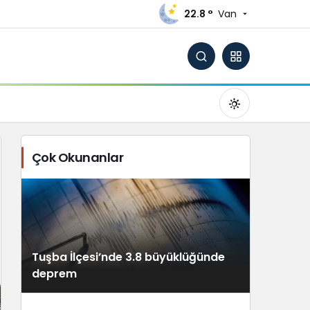
22.8 °
Van
Çok Okunanlar
Gündüz Modu
Gündüz modunu seçin.
Tuşba İlçesi’nde 3.8 büyüklüğünde
Gece Modu
deprem
Gece modunu seçin.