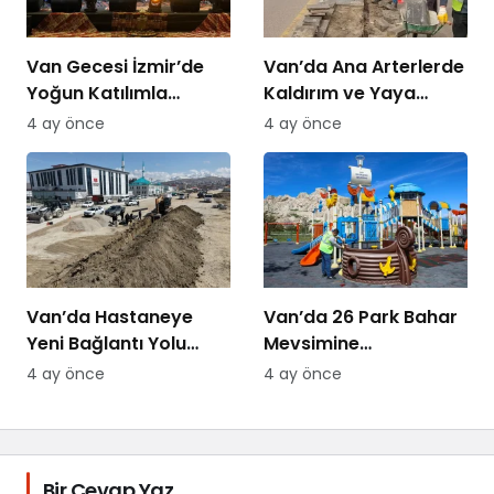
Van Gecesi İzmir’de
Van’da Ana Arterlerde
Yoğun Katılımla
Kaldırım ve Yaya
Düzenlendi
Yolları Yenileniyor
4 ay önce
4 ay önce
Van’da Hastaneye
Van’da 26 Park Bahar
Yeni Bağlantı Yolu
Mevsimine
Yapılıyor
Hazırlanıyor
4 ay önce
4 ay önce
Bir Cevap Yaz