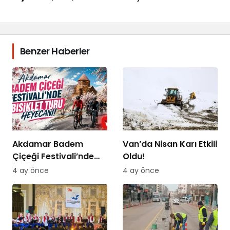
Benzer Haberler
Akdamar Badem
Van’da Nisan Karı Etkili
Çiçeği Festivali’nde
Oldu!
Bisiklet Turu Heyecanı
4 ay önce
4 ay önce