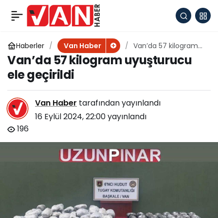
Muradiye’nin altyapısı
+
-
0
Paylaş
tamamen yenileniyor
Haberler
Van’da 57 kilogram
Van Haber
uyuşturucu ele
Van’da 57 kilogram uyuşturucu
geçirildi
ele geçirildi
Van Haber
tarafından yayınlandı
16 Eylül 2024, 22:00
yayınlandı
196