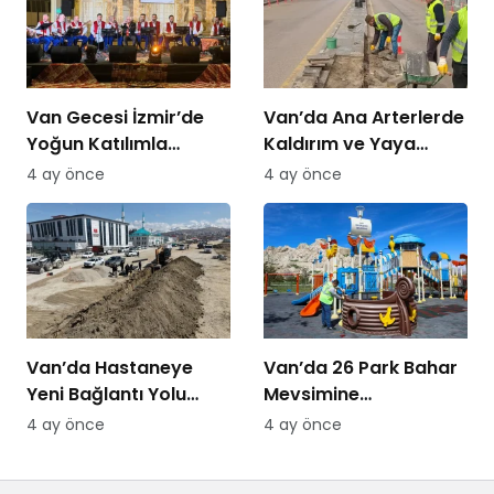
Van Gecesi İzmir’de
Van’da Ana Arterlerde
Yoğun Katılımla
Kaldırım ve Yaya
Düzenlendi
Yolları Yenileniyor
4 ay önce
4 ay önce
Van’da Hastaneye
Van’da 26 Park Bahar
Yeni Bağlantı Yolu
Mevsimine
Yapılıyor
Hazırlanıyor
4 ay önce
4 ay önce