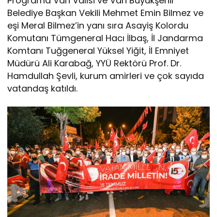
Programa Van Valisi ve Van Büyükşehir
Belediye Başkan Vekili Mehmet Emin Bilmez ve
eşi Meral Bilmez’in yanı sıra Asayiş Kolordu
Komutanı Tümgeneral Hacı İlbaş, İl Jandarma
Komtanı Tuğgeneral Yüksel Yiğit, İl Emniyet
Müdürü Ali Karabağ, YYÜ Rektörü Prof. Dr.
Hamdullah Şevli, kurum amirleri ve çok sayıda
vatandaş katıldı.