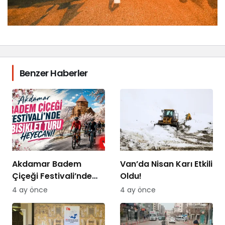
Benzer Haberler
Akdamar Badem
Van’da Nisan Karı Etkili
Çiçeği Festivali’nde
Oldu!
Bisiklet Turu Heyecanı
4 ay önce
4 ay önce