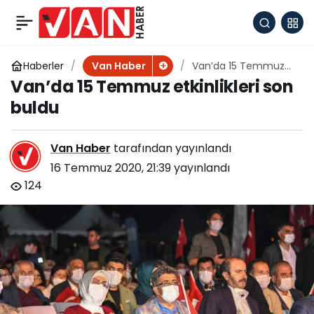
Van’da 15 Temmuz
+
-
0
Paylaş
etkinlikleri düzenlendi
Haberler
Van’da 15 Temmuz
Van Haber
etkinlikleri son buldu
Van’da 15 Temmuz etkinlikleri son
buldu
Van Haber
tarafından yayınlandı
16 Temmuz 2020, 21:39
yayınlandı
124