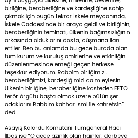
aynı duyguyla ülkesine, milletine, devletine,
birliğine, beraberliğine ve kardeşliğine sahip
çıkmak için bugün tekrar İskele meydanında,
İskele Caddesi’nde bir araya geldi ve birliğinin,
beraberliğinin teminatı, ülkenin bağımsızlığının
arkasında olduklarını dosta, düşmana ilan
ettiler. Ben bu anlamda bu gece burada olan
tüm kurum ve kuruluş amirlerine ve etkinliğin
düzenlenmesinde emeği geçen herkese
teşekkür ediyorum. Rabbim birliğimizi,
beraberliğimizi, kardeşliğimizi daim eylesin.
Ülkenin birliğine, beraberliğine kasteden FETÖ
terör örgütü başta olmak üzere bütün şer
odaklarını Rabbim kahhar ismi ile kahretsin”
dedi.
Asayiş Kolordu Komutanı Tümgeneral Hacı
İlbaş ise “O gece azınlık olan hainler, darbeye