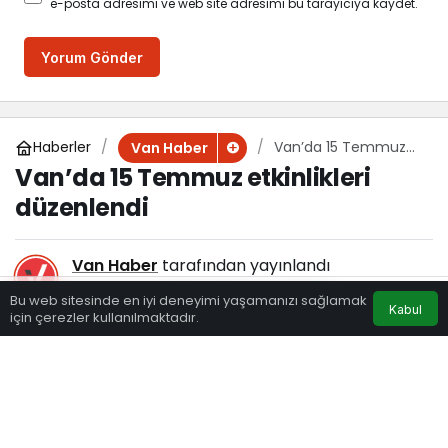
e-posta adresimi ve web site adresimi bu tarayıcıya kaydet.
Yorum Gönder
Haberler
Van’da 15 Temmuz
Van Haber
etkinlikleri düzenlendi
Van’da 15 Temmuz etkinlikleri
düzenlendi
Van Haber
tarafından yayınlandı
15 Temmuz 2020, 19:00
yayınlandı
Bu web sitesinde en iyi deneyimi yaşamanızı sağlamak
Kabul
125
için çerezler kullanılmaktadır.
Eczaneler
Trafik
Hava Durumu
Anasayfa