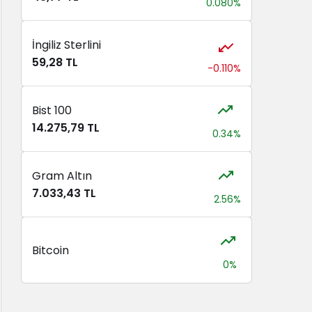
0.080%
İngiliz Sterlini
59,28 TL
-0.110%
Bist 100
14.275,79 TL
0.34%
Gram Altın
7.033,43 TL
2.56%
Bitcoin
0%