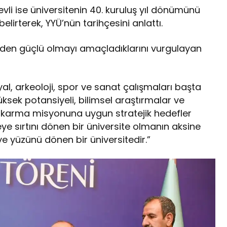
vli ise üniversitenin 40. kuruluş yıl dönümünü
lirterek, YYÜ’nün tarihçesini anlattı.
erden güçlü olmayı amaçladıklarını vurgulayan
syal, arkeoloji, spor ve sanat çalışmaları başta
ksek potansiyeli, bilimsel araştırmalar ve
çıkarma misyonuna uygun stratejik hedefler
eye sırtını dönen bir üniversite olmanın aksine
ye yüzünü dönen bir üniversitedir.”