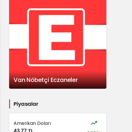
Van Nöbetçi Eczaneler
Piyasalar
Amerikan Doları
43,77 TL