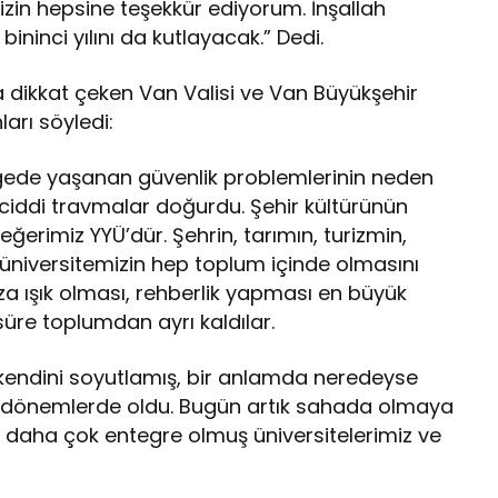
izin hepsine teşekkür ediyorum. İnşallah
bininci yılını da kutlayacak.” Dedi.
na dikkat çeken Van Valisi ve Van Büyükşehir
arı söyledi:
lgede yaşanan güvenlik problemlerinin neden
 ciddi travmalar doğurdu. Şehir kültürünün
erimiz YYÜ’dür. Şehrin, tarımın, turizmin,
 üniversitemizin hep toplum içinde olmasını
za ışık olması, rehberlik yapması en büyük
süre toplumdan ayrı kaldılar.
kendini soyutlamış, bir anlamda neredeyse
n dönemlerde oldu. Bugün artık sahada olmaya
a daha çok entegre olmuş üniversitelerimiz ve