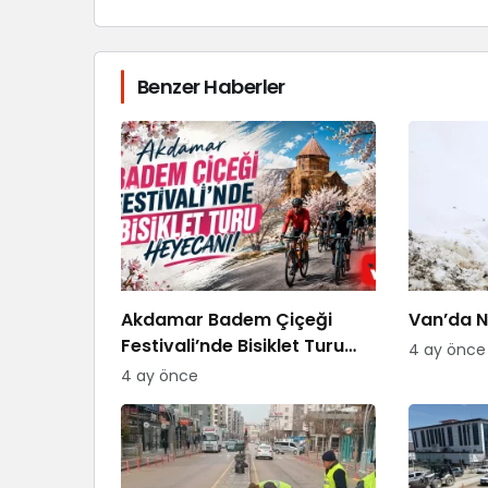
Benzer Haberler
Akdamar Badem Çiçeği
Van’da Ni
Festivali’nde Bisiklet Turu
4 ay önce
Heyecanı
4 ay önce