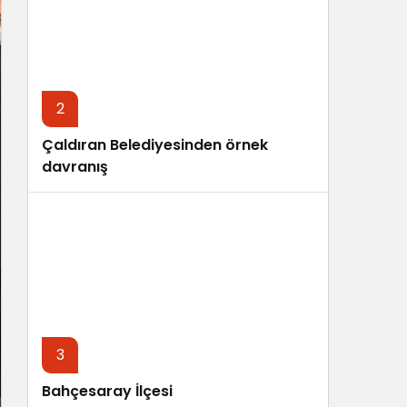
Sistem Modu
Sistem modunu seçin.
2
Çaldıran Belediyesinden örnek
davranış
3
Bahçesaray İlçesi