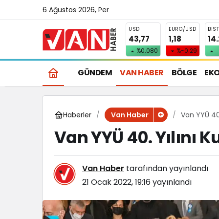
6 Ağustos 2026, Per
USD
EURO/USD
BIS
43,77
1,18
14
%0.080
%-0.29
GÜNDEM
VAN HABER
BÖLGE
EK
Haberler
Van YYÜ 40. 
Van Haber
Van YYÜ 40. Yılını K
Van Haber
tarafından yayınlandı
21 Ocak 2022, 19:16
yayınlandı