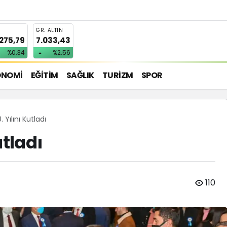
T
GR. ALTIN
.275,79
7.033,43
%0.34
%2.56
ONOMİ
EĞİTİM
SAĞLIK
TURİZM
SPOR
Yılını Kutladı
utladı
110