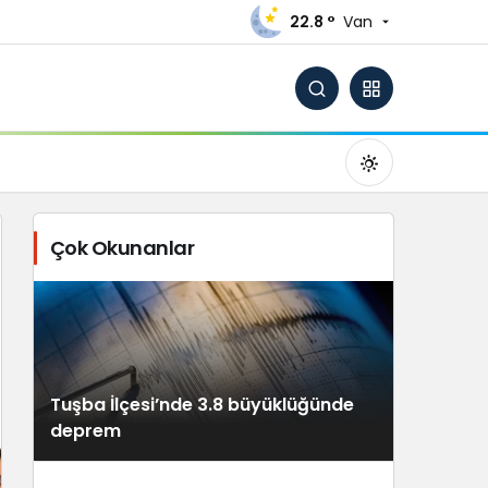
22.8 °
Van
Çok Okunanlar
Gündüz Modu
Gündüz modunu seçin.
Tuşba İlçesi’nde 3.8 büyüklüğünde
Gece Modu
deprem
Gece modunu seçin.