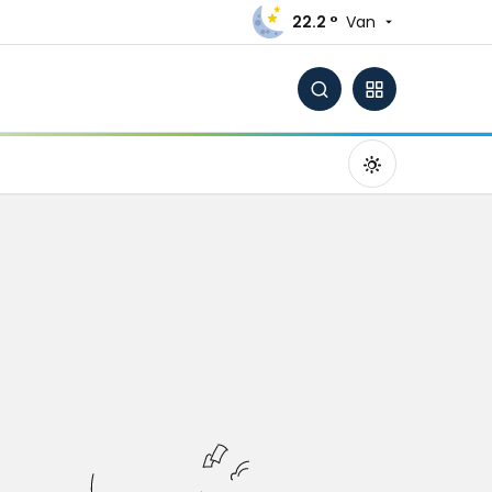
22.2 °
Van
Gündüz Modu
Gündüz modunu seçin.
Gece Modu
Gece modunu seçin.