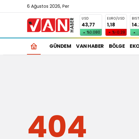
6 Ağustos 2026, Per
USD
EURO/USD
BIS
43,77
1,18
14
%0.080
%-0.29
GÜNDEM
VAN HABER
BÖLGE
EK
404