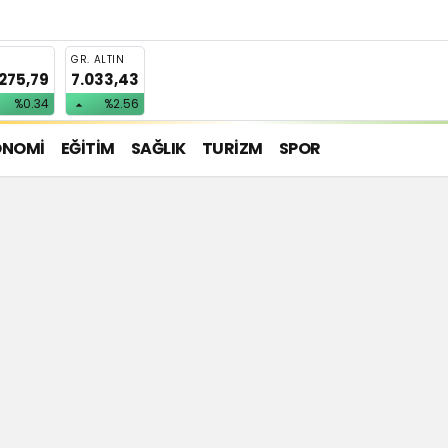
T
GR. ALTIN
.275,79
7.033,43
%0.34
%2.56
ONOMİ
EĞİTİM
SAĞLIK
TURİZM
SPOR