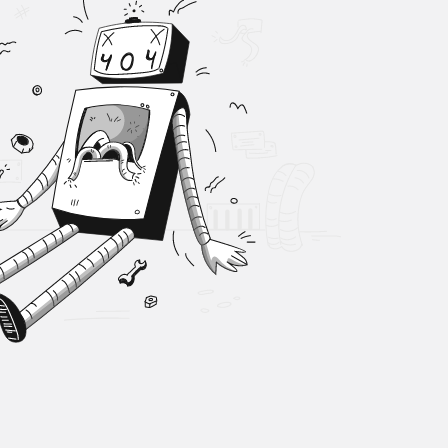
Sistem Modu
Sistem modunu seçin.