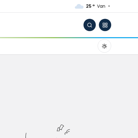
25 °
Van
Gündüz Modu
Gündüz modunu seçin.
Gece Modu
Gece modunu seçin.