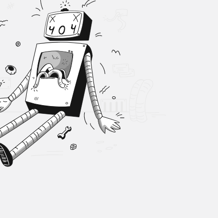
Sistem Modu
Sistem modunu seçin.