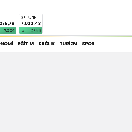
T
GR. ALTIN
.275,79
7.033,43
%0.34
%2.56
ONOMİ
EĞİTİM
SAĞLIK
TURİZM
SPOR