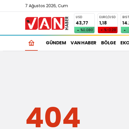
7 Ağustos 2026, Cum
USD
EURO/USD
BIS
43,77
1,18
14
%0.080
%-0.29
GÜNDEM
VAN HABER
BÖLGE
EK
404