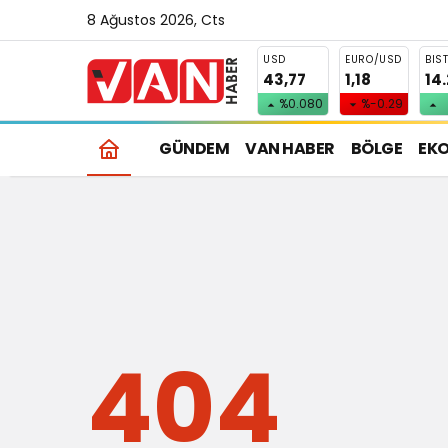
8 Ağustos 2026, Cts
USD
EURO/USD
BIS
43,77
1,18
14
%0.080
%-0.29
GÜNDEM
VAN HABER
BÖLGE
EK
404