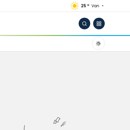
25 °
Van
Gündüz Modu
Gündüz modunu seçin.
Gece Modu
Gece modunu seçin.