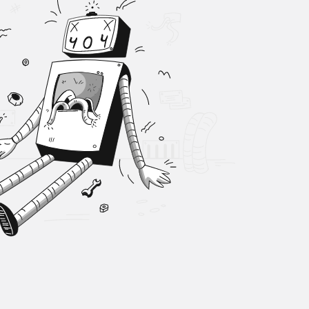
Sistem Modu
Sistem modunu seçin.