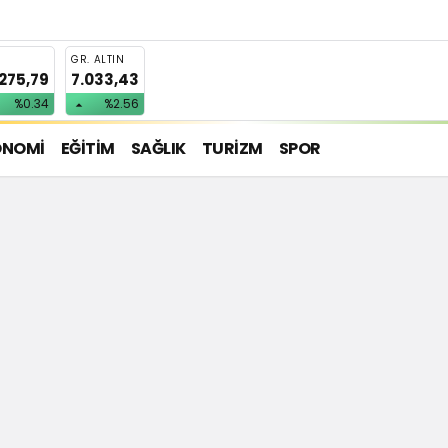
T
GR. ALTIN
.275,79
7.033,43
%0.34
%2.56
ONOMİ
EĞİTİM
SAĞLIK
TURİZM
SPOR