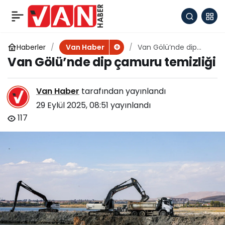
Van Gölü’nde dip
+
-
0
çamuru temizliği
Haberler
Van Gölü’nde dip
Van Haber
çamuru temizliği
Van Gölü’nde dip çamuru temizliği
Van Haber
tarafından yayınlandı
29 Eylül 2025, 08:51
yayınlandı
117