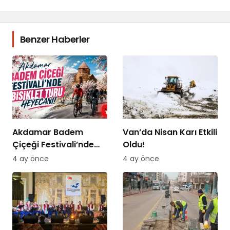
Benzer Haberler
Akdamar Badem
Van’da Nisan Karı Etkili
Çiçeği Festivali’nde
Oldu!
Bisiklet Turu Heyecanı
4 ay önce
4 ay önce