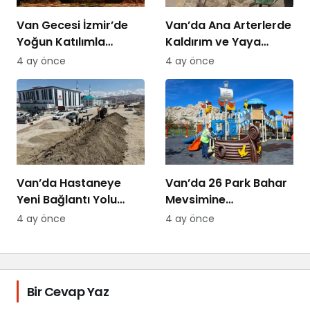
Van Gecesi İzmir’de
Van’da Ana Arterlerde
Yoğun Katılımla
Kaldırım ve Yaya
Düzenlendi
Yolları Yenileniyor
4 ay önce
4 ay önce
Van’da Hastaneye
Van’da 26 Park Bahar
Yeni Bağlantı Yolu
Mevsimine
Yapılıyor
Hazırlanıyor
4 ay önce
4 ay önce
Bir Cevap Yaz