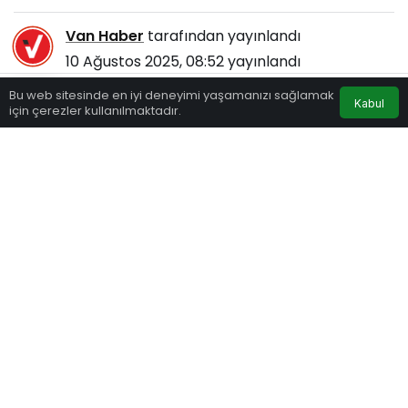
Van Haber
tarafından yayınlandı
10 Ağustos 2025, 08:52
yayınlandı
137
Bu web sitesinde en iyi deneyimi yaşamanızı sağlamak
Kabul
için çerezler kullanılmaktadır.
Eczaneler
Trafik
Hava Durumu
Anasayfa