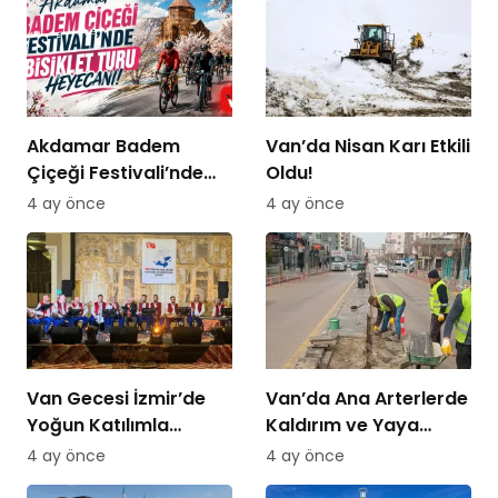
Akdamar Badem
Van’da Nisan Karı Etkili
Çiçeği Festivali’nde
Oldu!
Bisiklet Turu Heyecanı
4 ay önce
4 ay önce
Van Gecesi İzmir’de
Van’da Ana Arterlerde
Yoğun Katılımla
Kaldırım ve Yaya
Düzenlendi
Yolları Yenileniyor
4 ay önce
4 ay önce