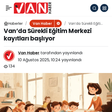
Ereksiyon Problemi
+
-
0
Paylaş
Nedir?
Haberler
Van’da Sürekli Eğitim
Van Haber
Merkezi kayıtları
Van’da Sürekli Eğitim Merkezi
başlıyor
kayıtları başlıyor
Van Haber
tarafından yayınlandı
10 Ağustos 2025, 10:24
yayınlandı
134