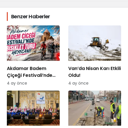
Benzer Haberler
Akdamar Badem
Van’da Nisan Karı Etkili
Çiçeği Festivali’nde
Oldu!
Bisiklet Turu Heyecanı
4 ay önce
4 ay önce