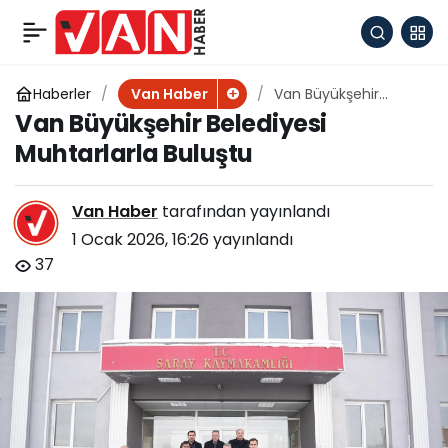
Cilt Bakımınızda
+
-
0
Paylaş
Devrim Yaratan Etki
Haberler
Van Büyükşehir
Van Haber
Belediyesi
Van Büyükşehir Belediyesi
Muhtarlarla Buluştu
Niacinamide Serum
Muhtarlarla Buluştu
Van Haber
tarafından yayınlandı
1 Ocak 2026, 16:26
yayınlandı
37