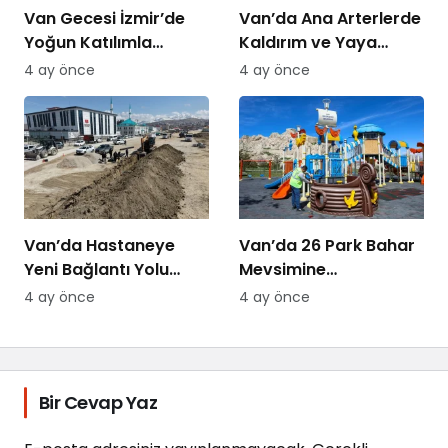
Van Gecesi İzmir’de
Van’da Ana Arterlerde
Yoğun Katılımla
Kaldırım ve Yaya
Düzenlendi
Yolları Yenileniyor
4 ay önce
4 ay önce
Van’da Hastaneye
Van’da 26 Park Bahar
Yeni Bağlantı Yolu
Mevsimine
Yapılıyor
Hazırlanıyor
4 ay önce
4 ay önce
Bir Cevap Yaz